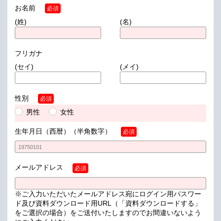
お名前
必須
(姓)
(名)
フリガナ
(セイ)
(メイ)
性別
必須
男性
女性
生年月日（西暦）
（半角数字）
必須
メールアドレス
必須
※ご入力いただいたメールアドレス宛にログイン用パスワー
ド及び資料ダウンロード用URL（「資料ダウンロードする」
をご選択の場合）をご送付いたしますのでお間違いないよう