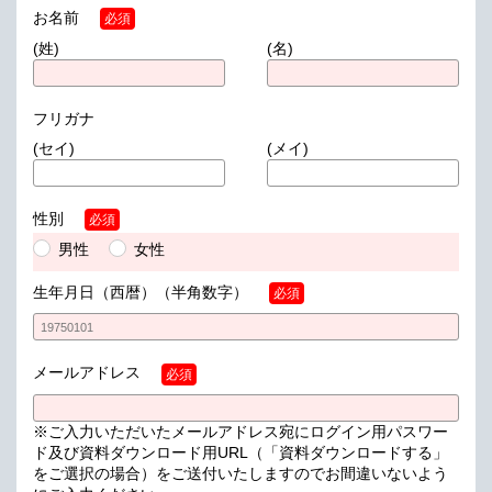
お名前
必須
(姓)
(名)
フリガナ
(セイ)
(メイ)
性別
必須
男性
女性
生年月日（西暦）
（半角数字）
必須
メールアドレス
必須
※ご入力いただいたメールアドレス宛にログイン用パスワー
ド及び資料ダウンロード用URL（「資料ダウンロードする」
をご選択の場合）をご送付いたしますのでお間違いないよう