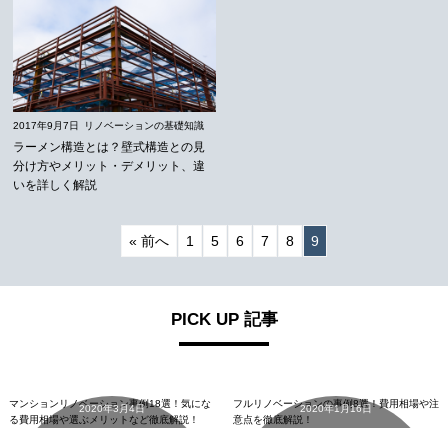
2017年9月7日
リノベーションの基礎知識
ラーメン構造とは？壁式構造との見
分け方やメリット・デメリット、違
いを詳しく解説
« 前へ
1
5
6
7
8
9
PICK UP 記事
リノベーションの基礎知識
リノベーションの基礎知識
マンションリノベーション事例18選！気にな
フルリノベーションの事例8選！費用相場や注
2020年3月4日
2020年1月16日
る費用相場や選ぶメリットなど徹底解説！
意点を徹底解説！
中古マンション
中古マンション
詳細を見る
詳細を見る