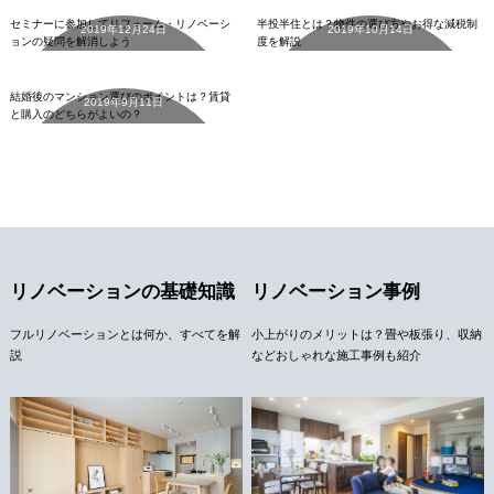
セミナーに参加してリフォーム・リノベーシ
半投半住とは？物件の選び方やお得な減税制
2019年12月24日
2019年10月14日
ョンの疑問を解消しよう
度を解説
中古マンション
詳細を見る
詳細を見る
結婚後のマンション選びのポイントは？賃貸
2019年9月11日
と購入のどちらがよいの？
詳細を見る
リノベーションの基礎知識
リノベーション事例
フルリノベーションとは何か、すべてを解
小上がりのメリットは？畳や板張り、収納
説
などおしゃれな施工事例も紹介