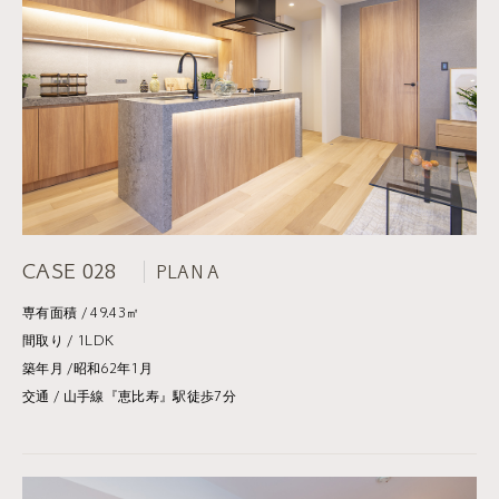
CASE 028
PLAN A
専有面積 / 49.43㎡
間取り / 1LDK
築年月 /昭和62年1月
交通 / 山手線『恵比寿』駅徒歩7分