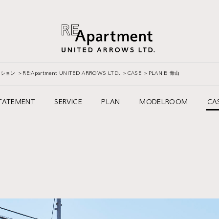
ーション
RE:Apartment UNITED ARROWS LTD.
CASE
PLAN B 青山
TATEMENT
SERVICE
PLAN
MODELROOM
CA