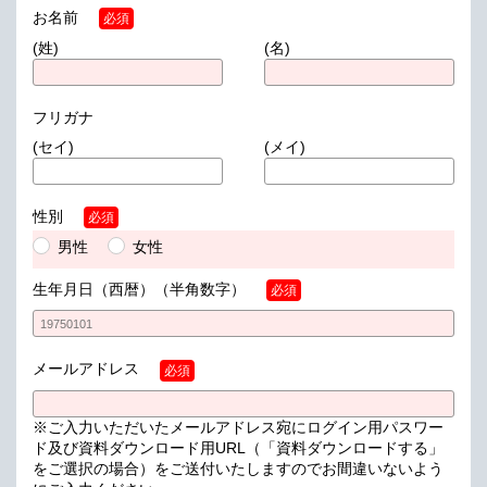
お名前
必須
(姓)
(名)
フリガナ
(セイ)
(メイ)
性別
必須
男性
女性
生年月日（西暦）
（半角数字）
必須
メールアドレス
必須
※ご入力いただいたメールアドレス宛にログイン用パスワー
ド及び資料ダウンロード用URL（「資料ダウンロードする」
をご選択の場合）をご送付いたしますのでお間違いないよう