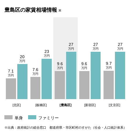
豊島区の家賃相場情報
※
27
27
27
23
20
9.7
9.6
9.6
7.6
7.1
[北区]
[板橋区]
[豊島区]
[新宿区]
[文京区]
単身
ファミリー
※出典：政府統計の総合窓口 都道府県・市区町村のすがた（社会・人口統計体系）