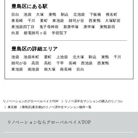
豊島区にある駅
目白
池袋
大塚
巣鴨
駒込
北池袋
下板橋
椎名町
東長崎
千川
要町
東池袋
雑司が谷
西巣鴨
大塚駅前
東池袋四丁目
鬼子母神前
新庚申塚
庚申塚
巣鴨新田
向原
都電雑司ヶ谷
学習院下
豊島区の詳細エリア
池袋
池袋本町
要町
上池袋
北大塚
駒込
巣鴨
千川
雑司が谷
高田
高松
千早
長崎
西池袋
西巣鴨
東池袋
南池袋
南大塚
南長崎
目白
リノベーションのグローベルベイスTOP
リノベ済中古マンションの購入のリノコレ
豊島区(東京都)のリノベ済中古マンション物件一覧
東京都
リノベーションならグローバルベイスTOP