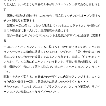
たとえば、以下のような内容の工事がリノベーション工事であると言われま
す。
・ 家族の対話の時間を増やしたいから、独立性キッチンからオープン型キッ
チンへ間取りを変更する
・ 湿度を一定に保ち、においも吸収してくれるエコカラットという特殊なク
ロスを壁全面に取り入れて、空気環境を快適にする
・ 昔の一般的なデザインのマンションを北欧風のデザインに全面的に変更す
る
一口にリノベーションといっても、様々なやりかたがありますが、すべての
リノベーションの概念に共通しているのは、いずれも、「居住者の好み・希
望のスタイルに合わせた改装」であるという点です。単純に「住むため」と
いうより「こんな家に住みたい」という想いを、実際の部屋の間取り、設
備、機能など、形にして落とし込んでいるのがリノベーション、ということ
です。
間取りを大きく変える、自分好みのデザインに内装をアレンジする、古くな
った内装や設備を一新して新築並みに快適に使いやすくする・・・
そういった、「これまで以上」「プラスアルファ」といった要素が、リノベ
ーションでの改装にともなうイメージです。