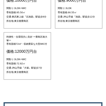
価格:10000万円台
価格:9000万円台
間取り:3LDK+WIC
間取り:3LDK
専有面積:95.50㎡
専有面積:66.55㎡
交通:東武東上線『北池袋』駅徒歩9分
交通:JR山手線『池袋』駅徒歩12分
所在地:東京都豊島区
所在地:東京都豊島区
利便性・住環境共に良好 ー豊島区南大
塚ー
専有面積72m²・収納豊富な大型WIC付
価格:12000万円台
間取り:3LDK+WIC
専有面積:72.82㎡
交通:JR山手線『大塚』駅徒歩7分
所在地:東京都豊島区