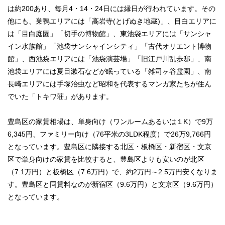
は約200あり、毎月4・14・24日には縁日が行われています。その
他にも、巣鴨エリアには「高岩寺(とげぬき地蔵)」、目白エリアに
は「目白庭園」「切手の博物館」、東池袋エリアには「サンシャ
イン水族館」「池袋サンシャインシティ」「古代オリエント博物
館」、西池袋エリアには「池袋演芸場」「旧江戸川乱歩邸」、南
池袋エリアには夏目漱石などが眠っている「雑司ヶ谷霊園」、南
長崎エリアには手塚治虫など昭和を代表するマンガ家たちが住ん
でいた「トキワ荘」があります。
豊島区の家賃相場は、単身向け（ワンルームあるいは１K）で9万
6,345円、ファミリー向け（76平米の3LDK程度）で26万9,766円
となっています。豊島区に隣接する北区・板橋区・新宿区・文京
区で単身向けの家賃を比較すると、豊島区よりも安いのが北区
（7.1万円）と板橋区（7.6万円）で、約2万円～2.5万円安くなりま
す。豊島区と同賃料なのが新宿区（9.6万円）と文京区（9.6万円）
となっています。