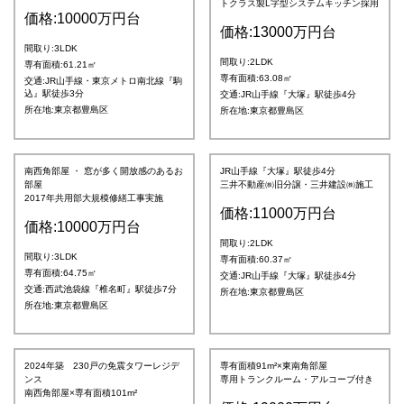
トクラス製L字型システムキッチン採用
価格:10000万円台
価格:13000万円台
間取り:3LDK
間取り:2LDK
専有面積:61.21㎡
専有面積:63.08㎡
交通:JR山手線・東京メトロ南北線『駒
込』駅徒歩3分
交通:JR山手線『大塚』駅徒歩4分
所在地:東京都豊島区
所在地:東京都豊島区
南西角部屋 ・ 窓が多く開放感のあるお
JR山手線『大塚』駅徒歩4分
部屋
三井不動産㈱旧分譲・三井建設㈱施工
2017年共用部大規模修繕工事実施
価格:11000万円台
価格:10000万円台
間取り:2LDK
間取り:3LDK
専有面積:60.37㎡
専有面積:64.75㎡
交通:JR山手線『大塚』駅徒歩4分
交通:西武池袋線『椎名町』駅徒歩7分
所在地:東京都豊島区
所在地:東京都豊島区
2024年築 230戸の免震タワーレジデ
専有面積91m²×東南角部屋
ンス
専用トランクルーム・アルコーブ付き
南西角部屋×専有面積101m²