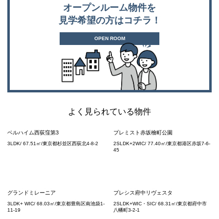
オープンルーム物件を
見学希望の方はコチラ！
OPEN ROOM
よく見られている物件
ベルハイム西荻窪第3
プレミスト赤坂檜町公園
3LDK/ 67.51㎡/東京都杉並区西荻北4-8-2
2SLDK+2WIC/ 77.40㎡/東京都港区赤坂7-6-
45
グランドミレーニア
プレシス府中リヴェスタ
3LDK+ WIC/ 68.03㎡/東京都豊島区南池袋1-
2SLDK+WIC・SIC/ 68.31㎡/東京都府中市
11-19
八幡町3-2-1