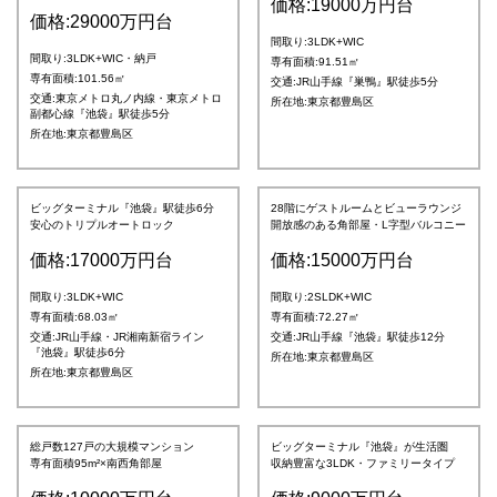
価格:19000万円台
価格:29000万円台
間取り:3LDK+WIC
間取り:3LDK+WIC・納戸
専有面積:91.51㎡
専有面積:101.56㎡
交通:JR山手線『巣鴨』駅徒歩5分
交通:東京メトロ丸ノ内線・東京メトロ
所在地:東京都豊島区
副都心線『池袋』駅徒歩5分
所在地:東京都豊島区
ビッグターミナル『池袋』駅徒歩6分
28階にゲストルームとビューラウンジ
安心のトリプルオートロック
開放感のある角部屋・L字型バルコニー
価格:17000万円台
価格:15000万円台
間取り:3LDK+WIC
間取り:2SLDK+WIC
専有面積:68.03㎡
専有面積:72.27㎡
交通:JR山手線・JR湘南新宿ライン
交通:JR山手線『池袋』駅徒歩12分
『池袋』駅徒歩6分
所在地:東京都豊島区
所在地:東京都豊島区
総戸数127戸の大規模マンション
ビッグターミナル『池袋』が生活圏
専有面積95m²×南西角部屋
収納豊富な3LDK・ファミリータイプ