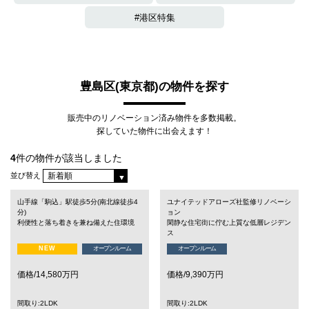
港区特集
豊島区(東京都)の物件を探す
販売中のリノベーション済み物件を多数掲載。
探していた物件に出会えます！
4
件の物件が該当しました
並び替え
山手線「駒込」駅徒歩5分(南北線徒歩4
ユナイテッドアローズ社監修リノベーシ
分)
ョン
利便性と落ち着きを兼ね備えた住環境
閑静な住宅街に佇む上質な低層レジデン
ス
NEW
オープンルーム
オープンルーム
価格/14,580万円
価格/9,390万円
間取り:2LDK
間取り:2LDK