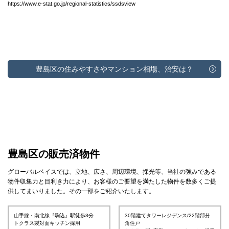
https://www.e-stat.go.jp/regional-statistics/ssdsview
豊島区の住みやすさやマンション相場、治安は？
豊島区の販売済物件
グローバルベイスでは、立地、広さ、周辺環境、採光等、当社の強みである
物件収集力と目利き力により、お客様のご要望を満たした物件を数多くご提
供してまいりました。その一部をご紹介いたします。
山手線・南北線『駒込』駅徒歩3分
30階建てタワーレジデンス/22階部分
トクラス製対面キッチン採用
角住戸