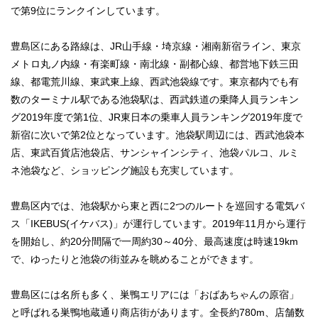
で第9位にランクインしています。
豊島区にある路線は、JR山手線・埼京線・湘南新宿ライン、東京
メトロ丸ノ内線・有楽町線・南北線・副都心線、都営地下鉄三田
線、都電荒川線、東武東上線、西武池袋線です。東京都内でも有
数のターミナル駅である池袋駅は、西武鉄道の乗降人員ランキン
グ2019年度で第1位、JR東日本の乗車人員ランキング2019年度で
新宿に次いで第2位となっています。池袋駅周辺には、西武池袋本
店、東武百貨店池袋店、サンシャインシティ、池袋パルコ、ルミ
ネ池袋など、ショッピング施設も充実しています。
豊島区内では、池袋駅から東と西に2つのルートを巡回する電気バ
ス「IKEBUS(イケバス)」が運行しています。2019年11月から運行
を開始し、約20分間隔で一周約30～40分、最高速度は時速19km
で、ゆったりと池袋の街並みを眺めることができます。
豊島区には名所も多く、巣鴨エリアには「おばあちゃんの原宿」
と呼ばれる巣鴨地蔵通り商店街があります。全長約780m、店舗数