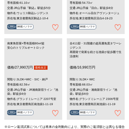
専有面積:61.10㎡
専有面積:54.73㎡
交通:JR山手線『駒込』駅徒歩5分
交通:JR山手線『目白』駅徒歩8分
物件名:ウェリス駒込レジデンス
物件名:オーベル目白アヴァンタージュ
所在地:東京都豊島区駒込1-10-4
所在地:東京都豊島区目白4-19-23
360度パノラマ
360度パノラマ
南東角部屋×専有面積80m²超
全411邸・31階建の超高層免震タワーレ
安心のトリプルオートロック
ジデンス
再開発で発展を続ける池袋が徒歩圏で生
活便利
価格/27,990万円
価格/16,990万円
価格改定
間取り:3LDK+WIC・SIC・納戸
間取り:3LDK+ WIC
専有面積:82.59㎡
専有面積:68.03㎡
交通:JR山手線・JR湘南新宿ライン『池
交通:JR山手線・湘南新宿ライン『池
袋』駅徒歩6分
袋』駅徒歩6分
物件名:グランドミレーニア 2207号室
物件名:グランドミレーニア 2306号室
所在地:東京都豊島区南池袋1-11-19
所在地:東京都豊島区南池袋1-11-19
360度パノラマ
360度パノラマ
※ローン返済試算については将来の金利動向により、実際のご返済額とは異なる場合