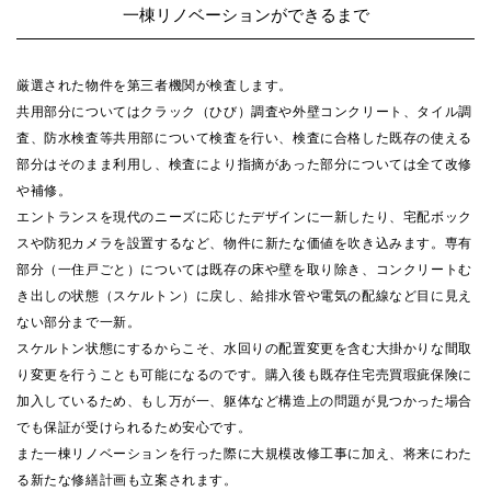
一棟リノベーションができるまで
厳選された物件を第三者機関が検査します。
共用部分についてはクラック（ひび）調査や外壁コンクリート、タイル調
査、防水検査等共用部について検査を行い、検査に合格した既存の使える
部分はそのまま利用し、検査により指摘があった部分については全て改修
や補修。
エントランスを現代のニーズに応じたデザインに一新したり、宅配ボック
スや防犯カメラを設置するなど、物件に新たな価値を吹き込みます。専有
部分（一住戸ごと）については既存の床や壁を取り除き、コンクリートむ
き出しの状態（スケルトン）に戻し、給排水管や電気の配線など目に見え
ない部分まで一新。
スケルトン状態にするからこそ、水回りの配置変更を含む大掛かりな間取
り変更を行うことも可能になるのです。購入後も既存住宅売買瑕疵保険に
加入しているため、もし万が一、躯体など構造上の問題が見つかった場合
でも保証が受けられるため安心です。
また一棟リノベーションを行った際に大規模改修工事に加え、将来にわた
る新たな修繕計画も立案されます。