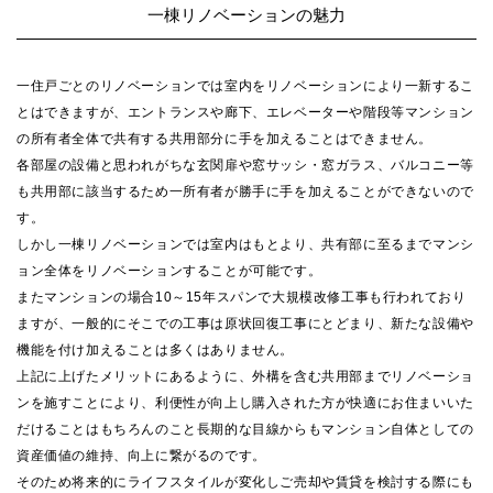
一棟リノベーションの魅力
一住戸ごとのリノベーションでは室内をリノベーションにより一新するこ
とはできますが、エントランスや廊下、エレベーターや階段等マンション
の所有者全体で共有する共用部分に手を加えることはできません。
各部屋の設備と思われがちな玄関扉や窓サッシ・窓ガラス、バルコニー等
も共用部に該当するため一所有者が勝手に手を加えることができないので
す。
しかし一棟リノベーションでは室内はもとより、共有部に至るまでマンシ
ョン全体をリノベーションすることが可能です。
またマンションの場合10～15年スパンで大規模改修工事も行われており
ますが、一般的にそこでの工事は原状回復工事にとどまり、新たな設備や
機能を付け加えることは多くはありません。
上記に上げたメリットにあるように、外構を含む共用部までリノベーショ
ンを施すことにより、利便性が向上し購入された方が快適にお住まいいた
だけることはもちろんのこと長期的な目線からもマンション自体としての
資産価値の維持、向上に繋がるのです。
そのため将来的にライフスタイルが変化しご売却や賃貸を検討する際にも