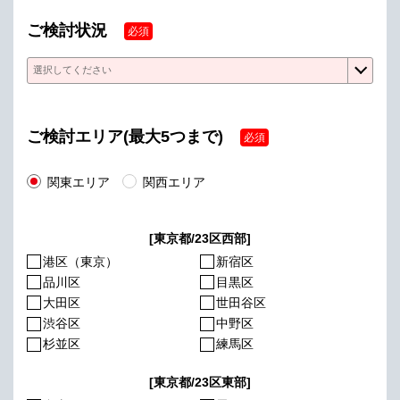
ご検討状況
必須
ご検討エリア(最大5つまで)
必須
関東エリア
関西エリア
[東京都/23区西部]
港区（東京）
新宿区
品川区
目黒区
大田区
世田谷区
渋谷区
中野区
杉並区
練馬区
[東京都/23区東部]