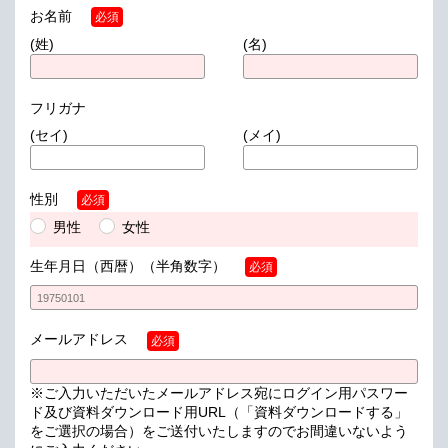
お名前
必須
(姓)
(名)
フリガナ
(セイ)
(メイ)
性別
必須
男性
女性
生年月日（西暦）
（半角数字）
必須
メールアドレス
必須
※ご入力いただいたメールアドレス宛にログイン用パスワー
ド及び資料ダウンロード用URL（「資料ダウンロードする」
をご選択の場合）をご送付いたしますのでお間違いないよう