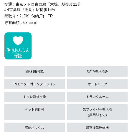
交通 : 東京メトロ東西線『木場』駅徒歩12分
JR京葉線『潮見』駅徒歩16分
間取り : 2LDK+S(納戸)・TR
専有面積 : 62.55 ㎡
2駅利用可能
CATV導入済み
TVモニター付インターフォン
オートロック
トイレ新規交換
トランクルーム
ペット飼育可
光ファイバー導入済
（共用部まで）
宅配ボックス
浴室換気乾燥機