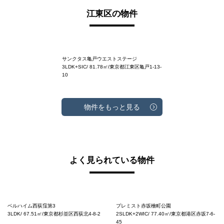
江東区の物件
サンクタス亀戸ウエストステージ
3LDK+SIC/ 81.78㎡/東京都江東区亀戸1-13-
10
物件をもっと見る
よく見られている物件
ベルハイム西荻窪第3
プレミスト赤坂檜町公園
3LDK/ 67.51㎡/東京都杉並区西荻北4-8-2
2SLDK+2WIC/ 77.40㎡/東京都港区赤坂7-6-
45