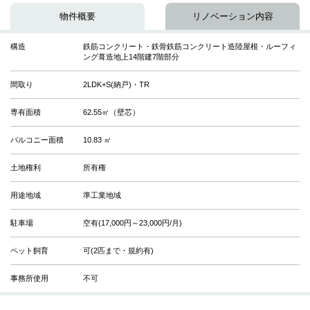
物件概要
リノベーション内容
構造
鉄筋コンクリート・鉄骨鉄筋コンクリート造陸屋根・ルーフィ
ング葺造地上14階建7階部分
間取り
2LDK+S(納戸)・TR
専有面積
62.55㎡（壁芯）
バルコニー面積
10.83 ㎡
土地権利
所有権
用途地域
準工業地域
駐車場
空有(17,000円～23,000円/月)
ペット飼育
可(2匹まで・規約有)
事務所使用
不可