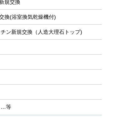
レ新規交換
交換(浴室換気乾燥機付)
チン新規交換（人造大理石トップ)
）…等