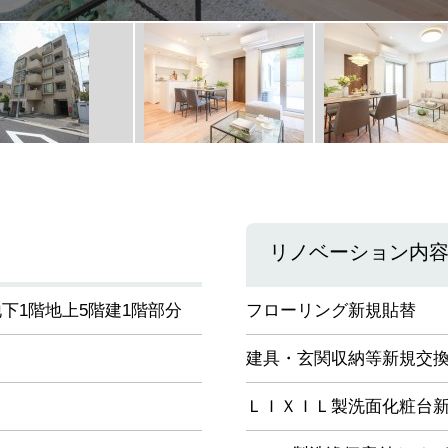
リノベーション内
下1階地上5階建1階部分
フローリング新規貼替
建具・玄関収納等新規交
ＬＩＸＩＬ製洗面化粧台