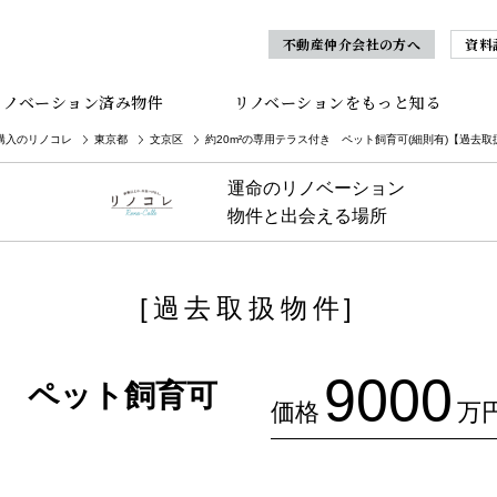
不動産仲介会社の方へ
資料
リノベーション済み物件
リノベーションをもっと知る
購入のリノコレ
東京都
文京区
約20m²の専用テラス付き ペット飼育可(細則有)【過去取
運命のリノベーション
物件と出会える場所
[過去取扱物件]
9000
き ペット飼育可
価格
万