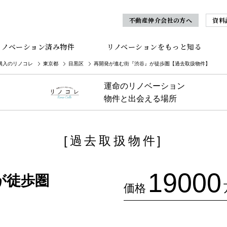
不動産仲介会社の方へ
資料
リノベーション済み物件
リノベーションをもっと知る
購入のリノコレ
東京都
目黒区
再開発が進む街『渋谷』が徒歩圏【過去取扱物件】
運命のリノベーション
物件と出会える場所
[過去取扱物件]
19000
が徒歩圏
価格