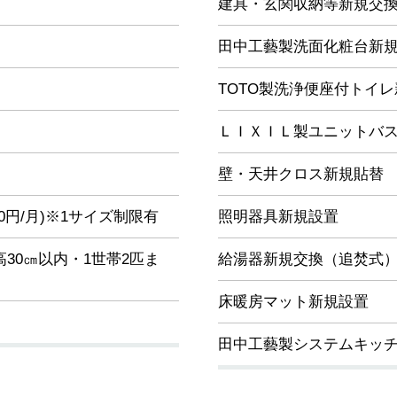
建具・玄関収納等新規交
田中工藝製洗面化粧台新
TOTO製洗浄便座付トイ
ＬＩＸＩＬ製ユニットバス
壁・天井クロス新規貼替
000円/月)※1サイズ制限有
照明器具新規設置
30㎝以内・1世帯2匹ま
給湯器新規交換（追焚式
床暖房マット新規設置
田中工藝製システムキッ