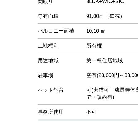
間取り
3LDK+WIC+SIC
専有面積
91.00㎡（壁芯）
バルコニー面積
10.10 ㎡
土地権利
所有権
用途地域
第一種住居地域
駐車場
空有(28,000円～33,
ペット飼育
可(犬猫可・成長時体高
で・規約有)
事務所使用
不可