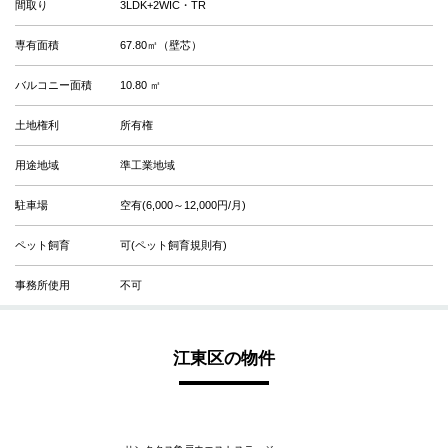
間取り
3LDK+2WIC・TR
専有面積
67.80㎡（壁芯）
バルコニー面積
10.80 ㎡
土地権利
所有権
用途地域
準工業地域
駐車場
空有(6,000～12,000円/月)
ペット飼育
可(ペット飼育規則有)
事務所使用
不可
江東区の物件