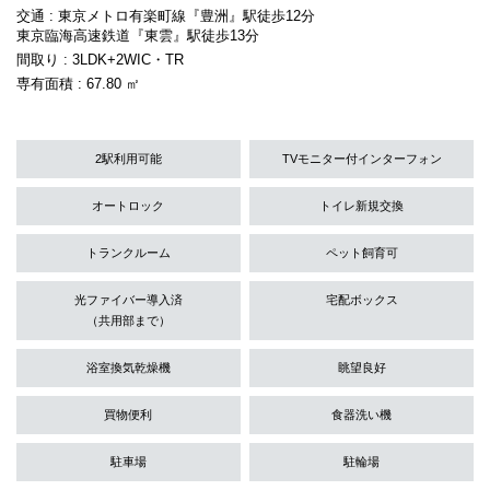
交通 : 東京メトロ有楽町線『豊洲』駅徒歩12分
東京臨海高速鉄道『東雲』駅徒歩13分
間取り : 3LDK+2WIC・TR
専有面積 : 67.80 ㎡
2駅利用可能
TVモニター付インターフォン
オートロック
トイレ新規交換
トランクルーム
ペット飼育可
光ファイバー導入済
宅配ボックス
（共用部まで）
浴室換気乾燥機
眺望良好
買物便利
食器洗い機
駐車場
駐輪場