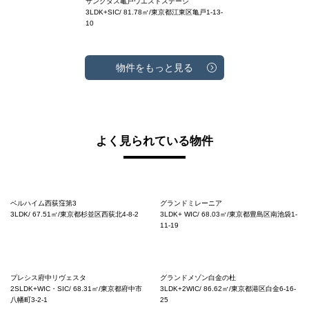
サンクタス亀戸ウエストステージ
3LDK+SIC/ 81.78㎡/東京都江東区亀戸1-13-
10
物件をもっと見る
よく見られている物件
ベルハイム西荻窪第3
グランドミレーニア
3LDK/ 67.51㎡/東京都杉並区西荻北4-8-2
3LDK+ WIC/ 68.03㎡/東京都豊島区南池袋1-
11-19
プレシス府中リヴェスタ
グランドメゾン白金の杜
2SLDK+WIC・SIC/ 68.31㎡/東京都府中市
3LDK+2WIC/ 86.62㎡/東京都港区白金6-16-
八幡町3-2-1
25