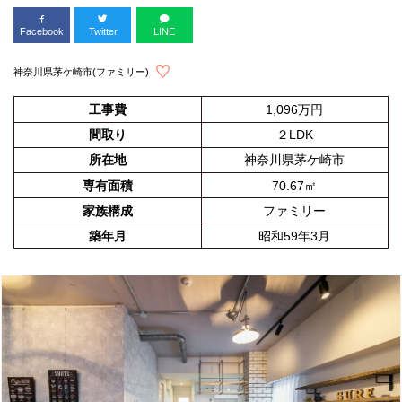
Facebook
Twitter
LINE
神奈川県茅ケ崎市(ファミリー)
工事費
1,096万円
間取り
２LDK
所在地
神奈川県茅ケ崎市
専有面積
70.67㎡
家族構成
ファミリー
築年月
昭和59年3月