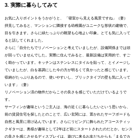
3
実際に暮らしてみて
お気に入りポイントをうかがうと、 「寝室から見える風景ですね」（妻）
拝見してみると、マンションに隣接する幼稚園がユニークな形状の建物で、
目を引きます。さらに緑たっぷりの眺望も心地よい印象。とても気に入って
ると話してくれました。
さらに「自分たちでリノベーションと考えていましたが、設備関係までは頭
が回っていませんでした。実際に住んでみると、最新設備は実用的で、すご
く助かっています。キッチンはステンレスにタイルを貼って、とイメージし
ていましたが、白を基調にした今の方が明るくて良かったと感じています。
収納がたっぷりあるので、使いやすいし、ブリックタイプの壁も気に入って
います」（妻）
リノベーション済の物件だからこその良さを感じていただけているようで
す。
サーフィンが趣味というご主人は、海の近くに暮らしたいという思いから、
前の賃貸住宅を探したとのことで、広い玄関には、置かれたサーフボードも
自然と風景に溶け込んでいます。さらにリビングに飾られたアコースティッ
クギターは、奥様が趣味として2年ほど前にスタートされたのだとか。センス
の良さを感じさせるディスプレイは、遊びに来るお友だちからも「まるでカ