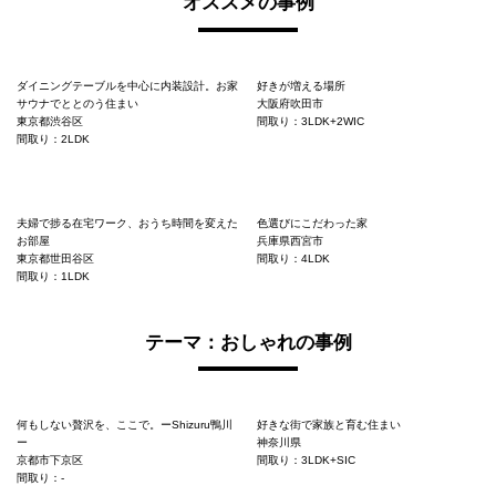
オススメの事例
ダイニングテーブルを中心に内装設計。お家
好きが増える場所
サウナでととのう住まい
大阪府吹田市
東京都渋谷区
間取り：3LDK+2WIC
間取り：2LDK
夫婦で捗る在宅ワーク、おうち時間を変えた
色選びにこだわった家
お部屋
兵庫県西宮市
東京都世田谷区
間取り：4LDK
間取り：1LDK
テーマ：おしゃれの事例
何もしない贅沢を、ここで。ーShizuru鴨川
好きな街で家族と育む住まい
ー
神奈川県
京都市下京区
間取り：3LDK+SIC
間取り：-