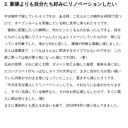
2
新築よりも自分たち好みにリノベーションしたい
中古物件で探していたそうですが、ある時、ご主人がこの物件をWEBで見つ
けて、オープンルームを実施している時に見学に来られたそうです。
「最初に部屋に入った瞬間に、何かピンとくるものがあったんですよ。自分
たちがこんな風にリフォームしたいなぁとイメージしていたものが、形にな
っている印象でした。海から5分と近いし、建物の外観も素敵に感じました。
主人は慎重派で、いつもはそんなに即決するタイプでもないのですが、この
家に限っては彼が乗り気になった感じです(笑)」（妻）
広めの玄関、それに続く土間、ダメージ加工を施した板壁、躯体を表に出し
たコンクリート打ちっぱなしタイプの天井など、まさに自分たちが思い描い
ていた内装がそのまま形になっていたことに、驚きすら感じたそうです。
「中古住宅を購入してリノベーションしても、それなりにお金がかかります
し、すでに完成している物件なら、その分お得な感じもしたので、すぐに購
入に踏み切りました」(妻)
まさに運命的とも思える出会いを経て、2016年9月に移り住んできました。