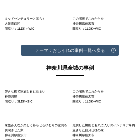
ミッドセンチュリーと暮らす
この場所でこれからを
大阪市西区
神奈川県藤沢市
間取り：1LDK＋WIC
間取り：1LDK+WIC
テーマ：おしゃれの事例一覧へ戻る
神奈川県全域の事例
好きな街で家族と育む住まい
この場所でこれからを
神奈川県
神奈川県藤沢市
間取り：3LDK+SIC
間取り：1LDK+WIC
家族みんなが楽しく暮らせるゆとりの空間を
充実した機能とお気に入りのインテリアを両
実現させた家
立させた自分仕様の家
神奈川県藤沢市
神奈川県藤沢市