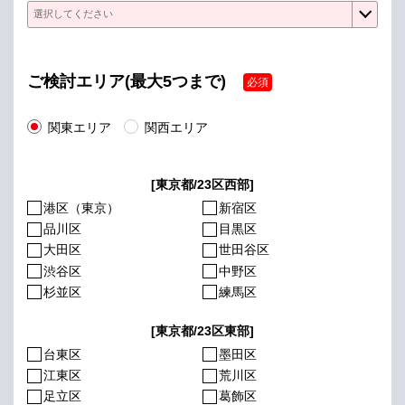
ご検討エリア(最大5つまで)
必須
関東エリア
関西エリア
[東京都/23区西部]
港区（東京）
新宿区
品川区
目黒区
大田区
世田谷区
渋谷区
中野区
杉並区
練馬区
[東京都/23区東部]
台東区
墨田区
江東区
荒川区
足立区
葛飾区