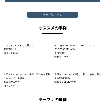
事例一覧へ戻る
オススメの事例
ヒトとモノに合わせた暮らし
RE : Apartment UNITED ARROWS LTD.
東京都大田区
CASE008 / PLAN A
間取り：1LDK
東京都港区
間取り：1DK
生活スタイルに合わせて快適に暮らせる間取
上質なクラシカル空間で、思い出を住み継ぐ
りをかなえたお部屋
大阪市阿倍野区
東京都世田谷区
間取り：3LDK+WIC
間取り：1LDK
テーマ：の事例