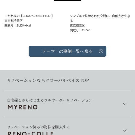
こだわりの【BROOKLYN STYLE 】
シンプルで洗練された空間に、自然光が生き
東京都渋谷区
る
間取り：2LDK+Hall
東京都港区
間取り：2LDK
テーマ：の事例一覧へ戻る
リノベーションならグローバルベイスTOP
自宅探しからはじまるフルオーダーリノベーション
リノベーション済みの物件を購入する