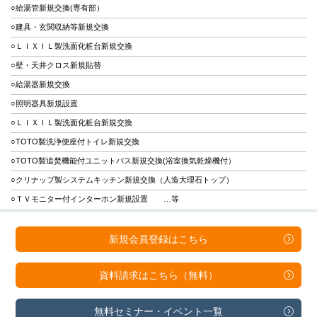
○給湯管新規交換(専有部）
○建具・玄関収納等新規交換
○ＬＩＸＩＬ製洗面化粧台新規交換
○壁・天井クロス新規貼替
○給湯器新規交換
○照明器具新規設置
○ＬＩＸＩＬ製洗面化粧台新規交換
○TOTO製洗浄便座付トイレ新規交換
○TOTO製追焚機能付ユニットバス新規交換(浴室換気乾燥機付）
○クリナップ製システムキッチン新規交換（人造大理石トップ）
○ＴＶモニター付インターホン新規設置 …等
新規会員登録は
こちら
資料請求は
こちら（無料）
無料セミナー・
イベント一覧