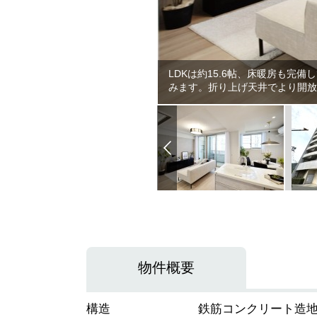
LDKは約15.6帖、床暖房も
みます。折り上げ天井でより開
物件概要
構造
鉄筋コンクリート造地