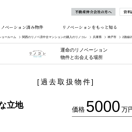
不動産仲介会社の方へ
資料
リノベーション済み物件
リノベーションをもっと知る
ショールーム
関西のリノベ済中古マンションの購入のリノコレ
兵庫県
神戸市
2路線
運命のリノベーション
物件と出会える場所
[過去取扱物件]
5000
便な立地
価格
万