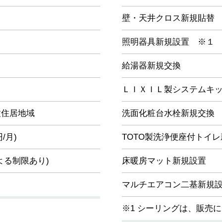
壁・天井クロス新規貼替
照明器具新規設置 ※１
給湯器新規交換
ＬＩＸＩＬ製システムキ
種住居地域
洗面化粧台水栓新規交換
円/月)
TOTO製洗浄便座付トイ
よる制限あり)
床暖房マット新規設置
マルチエアコン二基新規
※1 シーリングは、販売