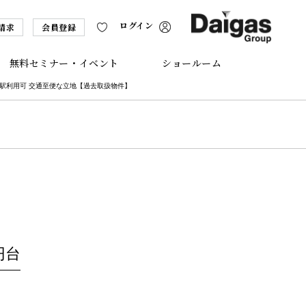
ログイン
請求
会員登録
無料セミナー・イベント
ショールーム
2駅利用可 交通至便な立地【過去取扱物件】
円台