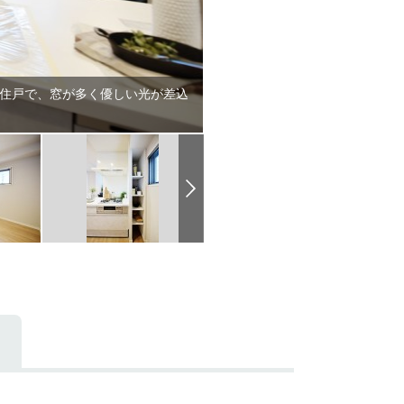
角住戸で、窓が多く優しい光が差込
容