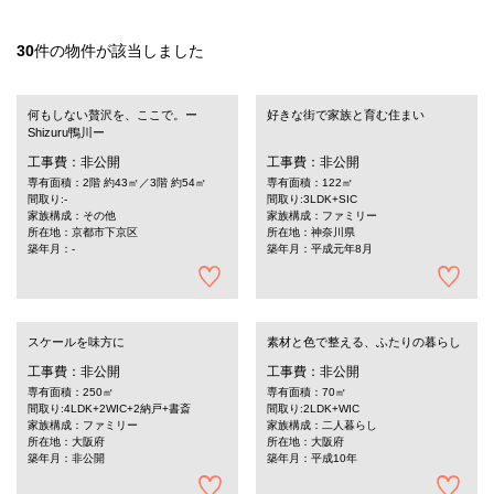
30
件の物件が該当しました
何もしない贅沢を、ここで。ー
好きな街で家族と育む住まい
Shizuru鴨川ー
工事費：非公開
工事費：非公開
専有面積：2階 約43㎡／3階 約54㎡
専有面積：122㎡
間取り:-
間取り:3LDK+SIC
家族構成：その他
家族構成：ファミリー
所在地：京都市下京区
所在地：神奈川県
築年月：-
築年月：平成元年8月
スケールを味方に
素材と色で整える、ふたりの暮らし
工事費：非公開
工事費：非公開
専有面積：250㎡
専有面積：70㎡
間取り:4LDK+2WIC+2納戸+書斎
間取り:2LDK+WIC
家族構成：ファミリー
家族構成：二人暮らし
所在地：大阪府
所在地：大阪府
築年月：非公開
築年月：平成10年