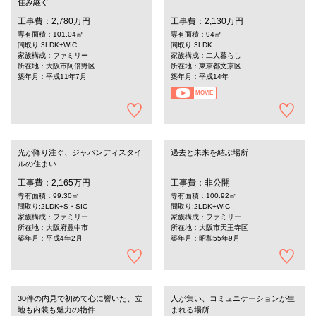
住み継ぐ
工事費：2,780万円
工事費：2,130万円
専有面積：101.04㎡
専有面積：94㎡
間取り:3LDK+WIC
間取り:3LDK
家族構成：ファミリー
家族構成：二人暮らし
所在地：大阪市阿倍野区
所在地：東京都文京区
築年月：平成11年7月
築年月：平成14年
MOVIE
光が降り注ぐ、ジャパンディスタイ
過去と未来を結ぶ場所
ルの住まい
工事費：2,165万円
工事費：非公開
専有面積：99.30㎡
専有面積：100.92㎡
間取り:2LDK+S・SIC
間取り:2LDK+WIC
家族構成：ファミリー
家族構成：ファミリー
所在地：大阪府豊中市
所在地：大阪市天王寺区
築年月：平成4年2月
築年月：昭和55年9月
30件の内見で初めて心に響いた、立
人が集い、コミュニケーションが生
地も内装も魅力の物件
まれる場所