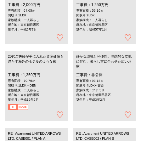
工事費：2,000万円
工事費：1,250万円
専有面積：64.05㎡
専有面積：56.19㎡
間取り:1LDK
間取り:2LDK
家族構成：一人暮らし
家族構成：二人暮らし
所在地：東京都目黒区
所在地：東京都渋谷区
築年月：平成6年7月
築年月：昭和57年1月
20代ご夫婦が手に入れた資産価値も
静かな環境と利便性。理想的な立地
満たす海外のホテルのような家
に佇む、暮らし方に合わせた広いお
家
工事費：1,350万円
工事費：非公開
専有面積：70.76㎡
専有面積：93.18㎡
間取り:1LDK＋DEN
間取り:4LDK+ 書斎
家族構成：二人暮らし
家族構成：ファミリー
所在地：東京都目黒区
所在地：東京都世田谷区
築年月：平成12年2月
築年月：平成3年2月
MOVIE
RE : Apartment UNITED ARROWS
RE : Apartment UNITED ARROWS
LTD. CASE001 / PLAN A
LTD. CASE002 / PLAN B