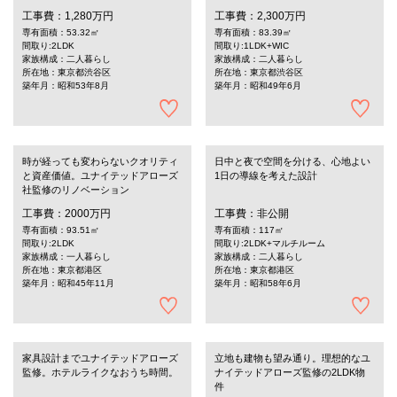
工事費：1,280万円
工事費：2,300万円
専有面積：53.32㎡
専有面積：83.39㎡
間取り:2LDK
間取り:1LDK+WIC
家族構成：二人暮らし
家族構成：二人暮らし
所在地：東京都渋谷区
所在地：東京都渋谷区
築年月：昭和53年8月
築年月：昭和49年6月
時が経っても変わらないクオリティ
日中と夜で空間を分ける、心地よい
と資産価値。ユナイテッドアローズ
1日の導線を考えた設計
社監修のリノベーション
工事費：2000万円
工事費：非公開
専有面積：93.51㎡
専有面積：117㎡
間取り:2LDK
間取り:2LDK+マルチルーム
家族構成：一人暮らし
家族構成：二人暮らし
所在地：東京都港区
所在地：東京都港区
築年月：昭和45年11月
築年月：昭和58年6月
家具設計までユナイテッドアローズ
立地も建物も望み通り。理想的なユ
監修。ホテルライクなおうち時間。
ナイテッドアローズ監修の2LDK物
件