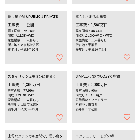
隠し扉で創るPUBLIC＆PRIVATE
暮らしを彩る曲線美
工事費：非公開
工事費：1,580万円
専有面積：76.76㎡
専有面積：86.44㎡
間取り:1LDK+WIC
間取り:2LDK+WIC・WTC
家族構成：一人暮らし
家族構成：二人暮らし
所在地：東京都渋谷区
所在地：千葉県
築年月：平成8年10月
築年月：平成10年3月
スタイリッシュモダンに住まう
SIMPLE×北欧でCOZYな空間
工事費：1,360万円
工事費：2,000万円
専有面積：77.99㎡
専有面積：90㎡
間取り:2LDK+WIC
間取り:2LDK+納戸
家族構成：二人暮らし
家族構成：ファミリー
所在地：大阪市城東区
所在地：東京都
築年月：平成6年12月
築年月：非公開
上質なクラシカル空間で、思い出を
ラグジュアリーモダン×和