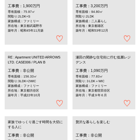
工事費：1,900万円
工事費：3,200万円
専有面積：75.97㎡
専有面積：94.80㎡
間取り:2LDK+S
間取り:2LDK
家族構成：ファミリー
家族構成：二人暮らし
所在地：東京都武蔵野市
所在地：東京都港区
築年月：昭和45年11月築
築年月：昭和53年12月
RE : Apartment UNITED ARROWS
瀬田の閑静な住宅街に佇む低層レジ
LTD. CASE006 / PLAN B
デンス
工事費：非公開
工事費：1,090万円
専有面積：156.33㎡
専有面積：77.83㎡
間取り:3LDK+2WIC
間取り:３LDK＋WIC
家族構成：ファミリー
家族構成：ファミリー
所在地：東京都渋谷区
所在地：東京都世田谷区
築年月：平成22年10月
築年月：平成９年６月
家族でゆっくり過ごす時間を大切に
贅沢な暮らしを楽しむ
する人に
工事費：非公開
工事費：非公開