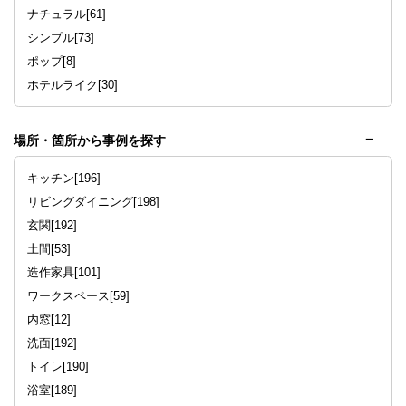
ナチュラル[61]
シンプル[73]
ポップ[8]
ホテルライク[30]
場所・箇所から事例を探す
キッチン[196]
リビングダイニング[198]
玄関[192]
土間[53]
造作家具[101]
ワークスペース[59]
内窓[12]
洗面[192]
トイレ[190]
浴室[189]