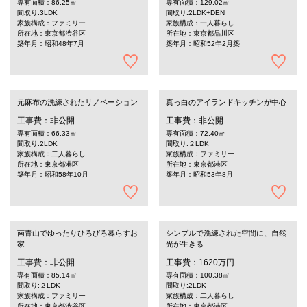
専有面積：86.25㎡
専有面積：129.02㎡
間取り:3LDK
間取り:2LDK+DEN
家族構成：ファミリー
家族構成：一人暮らし
所在地：東京都渋谷区
所在地：東京都品川区
築年月：昭和48年7月
築年月：昭和52年2月築
元麻布の洗練されたリノベーション
真っ白のアイランドキッチンが中心
工事費：非公開
工事費：非公開
専有面積：66.33㎡
専有面積：72.40㎡
間取り:2LDK
間取り:２LDK
家族構成：二人暮らし
家族構成：ファミリー
所在地：東京都港区
所在地：東京都港区
築年月：昭和58年10月
築年月：昭和53年8月
南青山でゆったりひろびろ暮らすお
シンプルで洗練された空間に、自然
家
光が生きる
工事費：非公開
工事費：1620万円
専有面積：85.14㎡
専有面積：100.38㎡
間取り:２LDK
間取り:2LDK
家族構成：ファミリー
家族構成：二人暮らし
所在地：東京都渋谷区
所在地：東京都港区