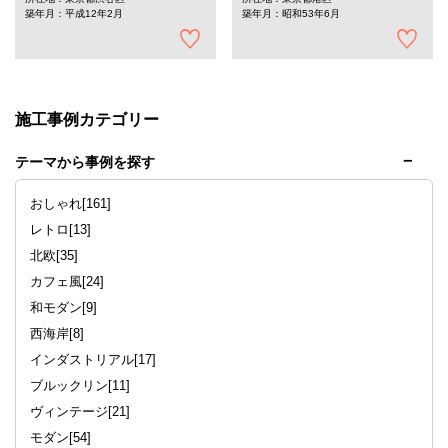
築年月：平成12年2月
築年月：昭和53年6月
施工事例カテゴリー
テーマから事例を探す
おしゃれ[161]
レトロ[13]
北欧[35]
カフェ風[24]
和モダン[9]
西海岸[8]
インダストリアル[17]
ブルックリン[11]
ヴィンテージ[21]
モダン[54]