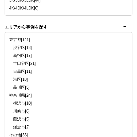
3K/3DK/3LDK[44]
4K/4DK/4LDK[6]
エリアから事例を探す
東京都[141]
渋谷区[18]
新宿区[17]
世田谷区[21]
目黒区[11]
港区[18]
品川区[5]
神奈川県[24]
横浜市[10]
川崎市[6]
藤沢市[5]
鎌倉市[2]
その他[33]