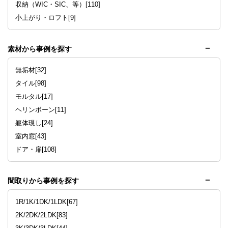
収納（WIC・SIC、等）[110]
小上がり・ロフト[9]
素材から事例を探す
無垢材[32]
タイル[98]
モルタル[17]
ヘリンボーン[11]
躯体現し[24]
室内窓[43]
ドア・扉[108]
間取りから事例を探す
1R/1K/1DK/1LDK[67]
2K/2DK/2LDK[83]