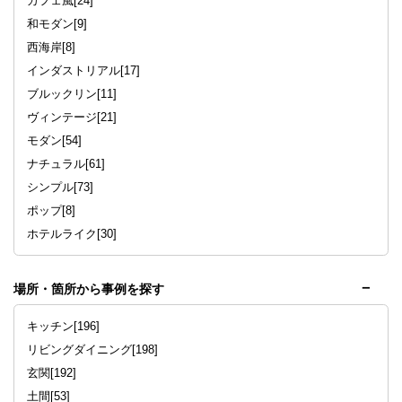
カフェ風[24]
和モダン[9]
西海岸[8]
インダストリアル[17]
ブルックリン[11]
ヴィンテージ[21]
モダン[54]
ナチュラル[61]
シンプル[73]
ポップ[8]
ホテルライク[30]
場所・箇所から事例を探す
キッチン[196]
リビングダイニング[198]
玄関[192]
土間[53]