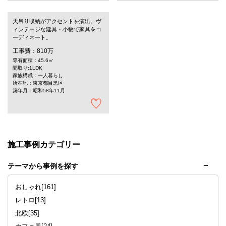
天吊り収納がアクセントを演出。ヴ
ィンテージな建具・小物で家具をコ
ーディネート。
工事費：810万
専有面積：45.6㎡
間取り:1LDK
家族構成：一人暮らし
所在地：東京都目黒区
築年月：昭和58年11月
施工事例カテゴリー
テーマから事例を探す
おしゃれ[161]
レトロ[13]
北欧[35]