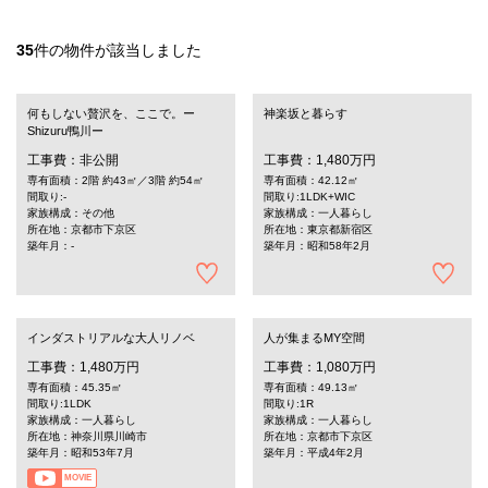
35
件の物件が該当しました
何もしない贅沢を、ここで。ー
神楽坂と暮らす
Shizuru鴨川ー
工事費：非公開
工事費：1,480万円
専有面積：2階 約43㎡／3階 約54㎡
専有面積：42.12㎡
間取り:-
間取り:1LDK+WIC
家族構成：その他
家族構成：一人暮らし
所在地：京都市下京区
所在地：東京都新宿区
築年月：-
築年月：昭和58年2月
インダストリアルな大人リノベ
人が集まるMY空間
工事費：1,480万円
工事費：1,080万円
専有面積：45.35㎡
専有面積：49.13㎡
間取り:1LDK
間取り:1R
家族構成：一人暮らし
家族構成：一人暮らし
所在地：神奈川県川崎市
所在地：京都市下京区
築年月：昭和53年7月
築年月：平成4年2月
MOVIE