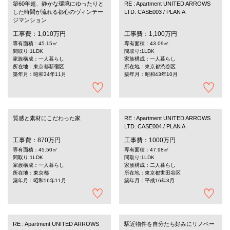
築60年超、静かな環境にゆったりと
RE : Apartment UNITED ARROWS
した時間が流れる都心のヴィンテー
LTD. CASE003 / PLAN A
ジマンション
工事費：1,010万円
工事費：1,100万円
専有面積：45.15㎡
専有面積：43.09㎡
間取り:1LDK
間取り:1LDK
家族構成：一人暮らし
家族構成：一人暮らし
所在地：東京都新宿区
所在地：東京都渋谷区
築年月：昭和34年11月
築年月：昭和43年10月
質感と素材にこだわった家
RE : Apartment UNITED ARROWS
LTD. CASE004 / PLAN A
工事費：870万円
工事費：1000万円
専有面積：45.50㎡
専有面積：47.98㎡
間取り:1LDK
間取り:1LDK
家族構成：一人暮らし
家族構成：二人暮らし
所在地：東京都
所在地：東京都世田谷区
築年月：昭和56年11月
築年月：平成16年3月
RE : Apartment UNITED ARROWS
駅近物件を自分たち好みにリノベー