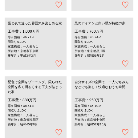
昼と夜で違った雰囲気を楽しめる家
黒のアイアンと白い壁が特徴の家
工事費：1,000万円
工事費：760万円
専有面積：46.71㎡
専有面積：43.74㎡
間取り:1LDK
間取り:1LDK
家族構成：一人暮らし
家族構成：一人暮らし
所在地：京都市下京区
所在地：東京都品川区
築年月：平成3年3月
築年月：昭和56年1月
配色で空間をゾーニング。限られた
自分サイズの空間で、一人でもみん
空間を広く明るくする工夫が詰まっ
なとでも楽しく快適なおうち時間
た家
工事費：880万円
工事費：950万円
専有面積：48.64㎡
専有面積：45.10㎡
間取り:1LDK
間取り:1LDK
家族構成：二人暮らし
家族構成：一人暮らし
所在地：東京都渋谷区
所在地：東京都中央区
築年月：昭和45年8月
築年月：昭和52年10月