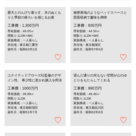
愛犬とのんびり暮らす、木のぬくも
秘密基地のようなベッドスペースと
りと季節の移ろいを感じるお家
壁面収納で趣味を満喫
工事費：1,300万円
工事費：930万円
専有面積：46.05㎡
専有面積：44.50㎡
間取り:1LDK+WIC
間取り:1LDK+WIC
家族構成：一人暮らし
家族構成：一人暮らし
所在地：東京都三鷹市
所在地：東京都港区
築年月：昭和62年2月
築年月：昭和57年6月
ユナイテッドアローズ社監修のデザ
望んだ通りの何もない空間が心のゆ
イン性、 希少性に惹かれ購入を即決
とりをもたらしてくれる
工事費：1000万円
工事費：990万円
専有面積：38.88㎡
専有面積：46.46㎡
間取り:1LDK
間取り:1LDK
家族構成：一人暮らし
家族構成：一人暮らし
所在地：東京都新宿区
所在地：東京都品川区
築年月：昭和51年7月
築年月：昭和62年8月