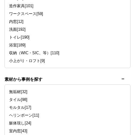
造作家具[101]
ワークスペース[59]
内窓[12]
洗面[192]
トイレ[190]
浴室[189]
収納（WIC・SIC、等）[110]
小上がり・ロフト[9]
素材から事例を探す
無垢材[32]
タイル[98]
モルタル[17]
ヘリンボーン[11]
躯体現し[24]
室内窓[43]