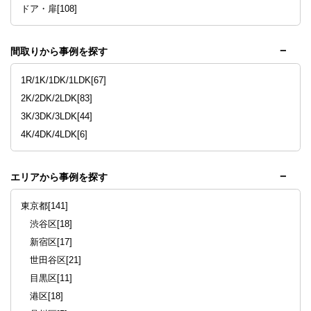
ドア・扉[108]
間取りから事例を探す
1R/1K/1DK/1LDK[67]
2K/2DK/2LDK[83]
3K/3DK/3LDK[44]
4K/4DK/4LDK[6]
エリアから事例を探す
東京都[141]
渋谷区[18]
新宿区[17]
世田谷区[21]
目黒区[11]
港区[18]