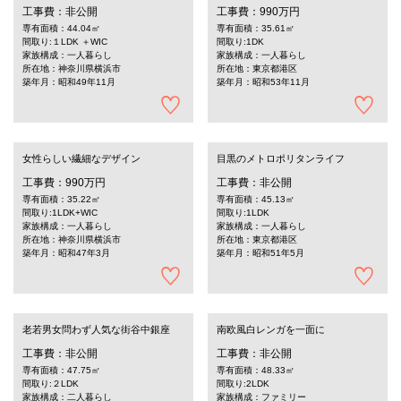
工事費：非公開
工事費：990万円
専有面積：44.04㎡
専有面積：35.61㎡
間取り:１LDK ＋WIC
間取り:1DK
家族構成：一人暮らし
家族構成：一人暮らし
所在地：神奈川県横浜市
所在地：東京都港区
築年月：昭和49年11月
築年月：昭和53年11月
女性らしい繊細なデザイン
目黒のメトロポリタンライフ
工事費：990万円
工事費：非公開
専有面積：35.22㎡
専有面積：45.13㎡
間取り:1LDK+WIC
間取り:1LDK
家族構成：一人暮らし
家族構成：一人暮らし
所在地：神奈川県横浜市
所在地：東京都港区
築年月：昭和47年3月
築年月：昭和51年5月
老若男女問わず人気な街谷中銀座
南欧風白レンガを一面に
工事費：非公開
工事費：非公開
専有面積：47.75㎡
専有面積：48.33㎡
間取り:２LDK
間取り:2LDK
家族構成：二人暮らし
家族構成：ファミリー