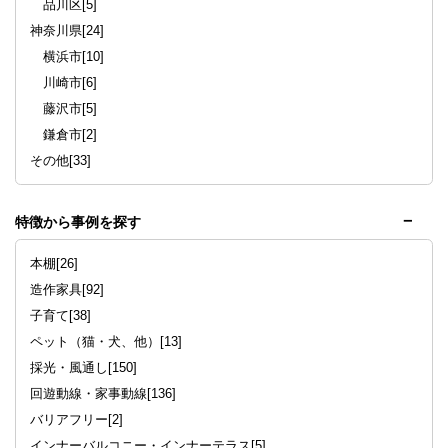
品川区[5]
神奈川県[24]
横浜市[10]
川崎市[6]
藤沢市[5]
鎌倉市[2]
その他[33]
特徴から事例を探す
本棚[26]
造作家具[92]
子育て[38]
ペット（猫・犬、他）[13]
採光・風通し[150]
回遊動線・家事動線[136]
バリアフリー[2]
インナーバルコニー・インナーテラス[5]