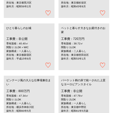
所在地：東京都荒川区
所在地：東京都杉並区
築年月：昭和56年2月
築年月：昭和45年8月
ひとり暮らしのお城
ペットと暮らす大きなお庭付きのお
家
工事費：非公開
工事費：720万円
専有面積：40.40㎡
専有面積：38.72㎡
間取り:1LDK＋WIC
間取り:1LDK
家族構成：一人暮らし
家族構成：二人暮らし
所在地：東京都新宿区
所在地：東京都世田谷区
築年月：平成15年9月
築年月：昭和53年1月
ビンテージ風の大人な仕事場兼住ま
パーケット柄の床で統一された上質
い
なヨーロピアンスタイル
工事費：800万円
工事費：非公開
専有面積：47.34㎡
専有面積：47.79㎡
間取り:1LDK
間取り:2LDK
家族構成：一人暮らし
家族構成：一人暮らし
所在地：横浜市神奈川区
所在地：東京都中野区
築年月：昭和60年5月
築年月：昭和61年5月築