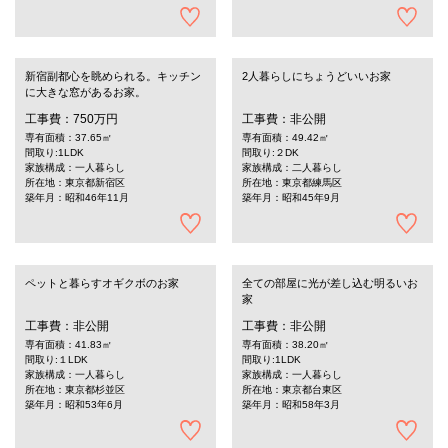
新宿副都心を眺められる。キッチン
2人暮らしにちょうどいいお家
に大きな窓があるお家。
工事費：750万円
工事費：非公開
専有面積：37.65㎡
専有面積：49.42㎡
間取り:1LDK
間取り:２DK
家族構成：一人暮らし
家族構成：二人暮らし
所在地：東京都新宿区
所在地：東京都練馬区
築年月：昭和46年11月
築年月：昭和45年9月
ペットと暮らすオギクボのお家
全ての部屋に光が差し込む明るいお
家
工事費：非公開
工事費：非公開
専有面積：41.83㎡
専有面積：38.20㎡
間取り:１LDK
間取り:1LDK
家族構成：一人暮らし
家族構成：一人暮らし
所在地：東京都杉並区
所在地：東京都台東区
築年月：昭和53年6月
築年月：昭和58年3月