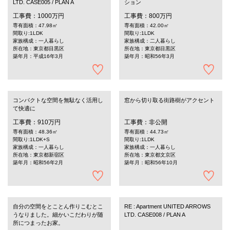
LTD. CASE005 / PLAN A
ション
工事費：1000万円
工事費：800万円
専有面積：47.98㎡
専有面積：42.00㎡
間取り:1LDK
間取り:1LDK
家族構成：一人暮らし
家族構成：二人暮らし
所在地：東京都目黒区
所在地：東京都目黒区
築年月：平成16年3月
築年月：昭和56年3月
コンパクトな空間を無駄なく活用し
窓から切り取る街路樹がアクセント
て快適に
工事費：910万円
工事費：非公開
専有面積：48.36㎡
専有面積：44.73㎡
間取り:1LDK+S
間取り:1LDK
家族構成：一人暮らし
家族構成：一人暮らし
所在地：東京都新宿区
所在地：東京都文京区
築年月：昭和56年2月
築年月：昭和56年10月
自分の空間をとことん作りこむとこ
RE : Apartment UNITED ARROWS
うなりました。細かいこだわりが随
LTD. CASE008 / PLAN A
所につまったお家。