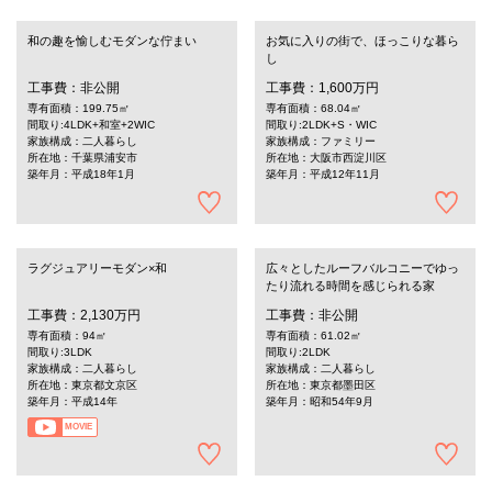
和の趣を愉しむモダンな佇まい
お気に入りの街で、ほっこりな暮ら
し
工事費：非公開
工事費：1,600万円
専有面積：199.75㎡
専有面積：68.04㎡
間取り:4LDK+和室+2WIC
間取り:2LDK+S・WIC
家族構成：二人暮らし
家族構成：ファミリー
所在地：千葉県浦安市
所在地：大阪市西淀川区
築年月：平成18年1月
築年月：平成12年11月
ラグジュアリーモダン×和
広々としたルーフバルコニーでゆっ
たり流れる時間を感じられる家
工事費：2,130万円
工事費：非公開
専有面積：94㎡
専有面積：61.02㎡
間取り:3LDK
間取り:2LDK
家族構成：二人暮らし
家族構成：二人暮らし
所在地：東京都文京区
所在地：東京都墨田区
築年月：平成14年
築年月：昭和54年9月
MOVIE