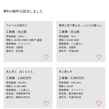
9
件の物件が該当しました
スケールを味方に
素材と色で整える、ふたりの暮らし
工事費：非公開
工事費：非公開
専有面積：250㎡
専有面積：70㎡
間取り:4LDK+2WIC+2納戸+書斎
間取り:2LDK+WIC
家族構成：ファミリー
家族構成：二人暮らし
所在地：大阪府
所在地：大阪府
築年月：非公開
築年月：平成10年
光と木と、ぬくもりと。
木と暮らす
工事費：1,600万円
工事費：2,500万円
専有面積：65.68㎡
専有面積：103.28㎡
間取り:1LDK+WIC
間取り:3LDK
家族構成：二人暮らし
家族構成：ファミリー
所在地：兵庫県神戸市
所在地：東京都中央区
築年月：昭和61年2月
築年月：平成2年8月