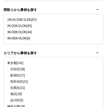
間取りから事例を探す
1R/1K/1DK/1LDK[67]
2K/2DK/2LDK[83]
3K/3DK/3LDK[44]
4K/4DK/4LDK[6]
エリアから事例を探す
東京都[141]
渋谷区[18]
新宿区[17]
世田谷区[21]
目黒区[11]
港区[18]
品川区[5]
神奈川県[24]