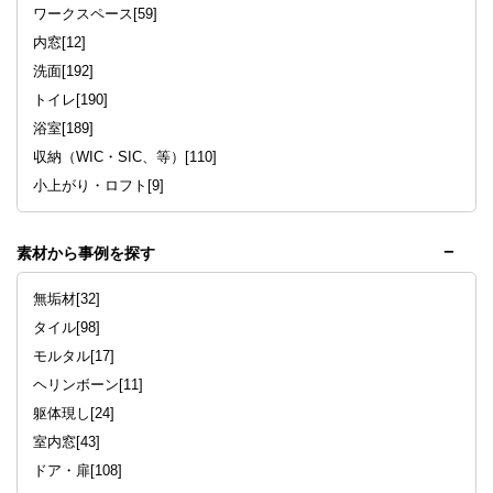
ワークスペース[59]
内窓[12]
洗面[192]
トイレ[190]
浴室[189]
収納（WIC・SIC、等）[110]
小上がり・ロフト[9]
素材から事例を探す
無垢材[32]
タイル[98]
モルタル[17]
ヘリンボーン[11]
躯体現し[24]
室内窓[43]
ドア・扉[108]