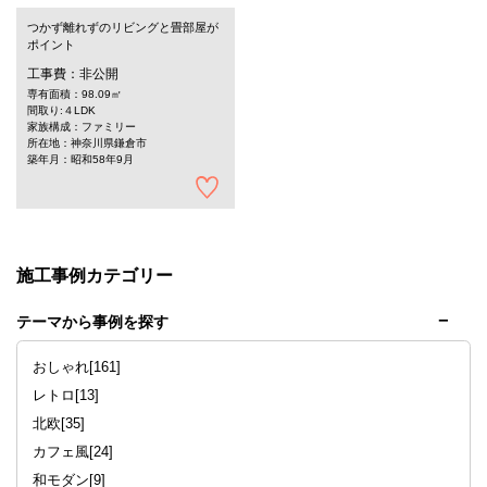
つかず離れずのリビングと畳部屋が
ポイント
工事費：非公開
専有面積：98.09㎡
間取り:４LDK
家族構成：ファミリー
所在地：神奈川県鎌倉市
築年月：昭和58年9月
施工事例カテゴリー
テーマから事例を探す
おしゃれ[161]
レトロ[13]
北欧[35]
カフェ風[24]
和モダン[9]