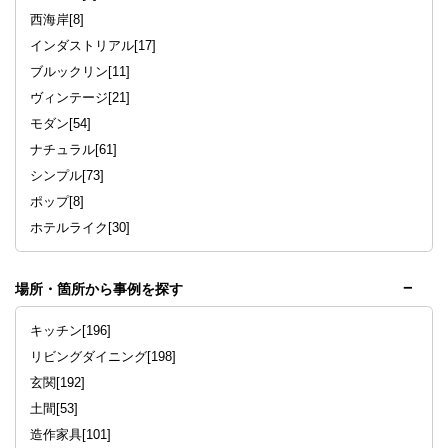
西海岸[8]
インダストリアル[17]
ブルックリン[11]
ヴィンテージ[21]
モダン[54]
ナチュラル[61]
シンプル[73]
ポップ[8]
ホテルライク[30]
場所・箇所から事例を探す
キッチン[196]
リビングダイニング[198]
玄関[192]
土間[53]
造作家具[101]