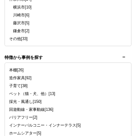
横浜市[10]
川崎市[6]
藤沢市[5]
鎌倉市[2]
その他[33]
特徴から事例を探す
本棚[26]
造作家具[92]
子育て[38]
ペット（猫・犬、他）[13]
採光・風通し[150]
回遊動線・家事動線[136]
バリアフリー[2]
インナーバルコニー・インナーテラス[5]
ホームシアター[5]