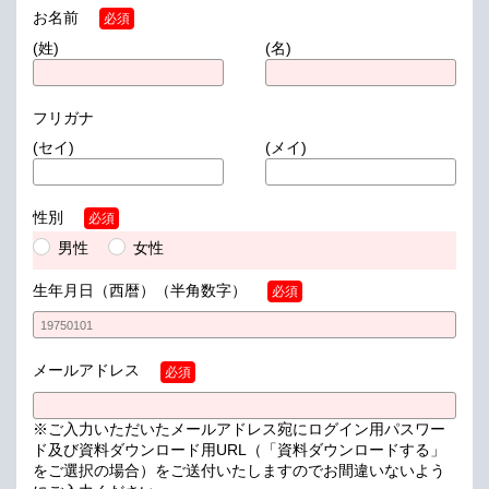
お名前
必須
(姓)
(名)
フリガナ
(セイ)
(メイ)
性別
必須
男性
女性
生年月日（西暦）
（半角数字）
必須
メールアドレス
必須
※ご入力いただいたメールアドレス宛にログイン用パスワー
ド及び資料ダウンロード用URL（「資料ダウンロードする」
をご選択の場合）をご送付いたしますのでお間違いないよう