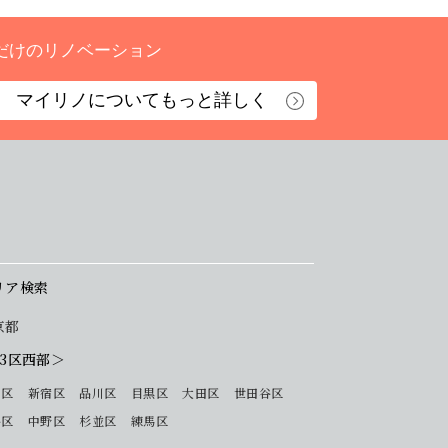
だけのリノベーション
マイリノについて
もっと詳しく
リア検索
京都
23区西部＞
 区
新宿区
品川区
目黒区
大田区
世田谷区
谷区
中野区
杉並区
練馬区