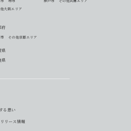
阪市
堺市
神戸市
その他兵庫エリア
の他大阪エリア
都府
都市
その他京都エリア
賀県
良県
対する思い
・リリース情報