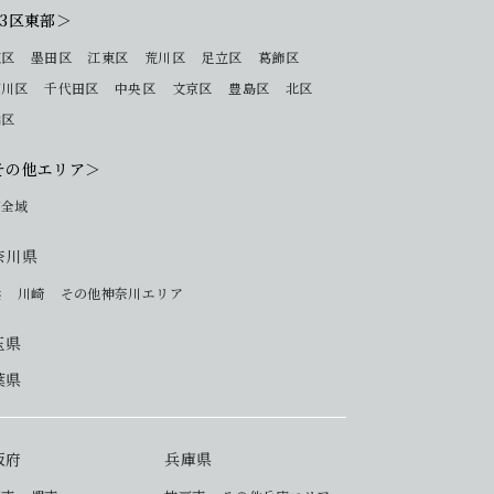
23区東部＞
東区
墨田区
江東区
荒川区
足立区
葛飾区
戸川区
千代田区
中央区
文京区
豊島区
北区
橋区
その他エリア＞
下全域
奈川県
浜
川崎
その他神奈川エリア
玉県
葉県
阪府
兵庫県