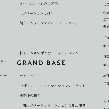
オープンルームのご案内
＜
台
リノベーションとは？
江
簡単メンテナンスガイド（リノコレ）
板
＜
都
一棟トータルで手がけるリノベーション
神
イリノ
横
ベー
埼
コンセプト
千
一棟リノベーションマンションのメリット
販売中の物件
大
一棟リノベーションマンションの施工事例