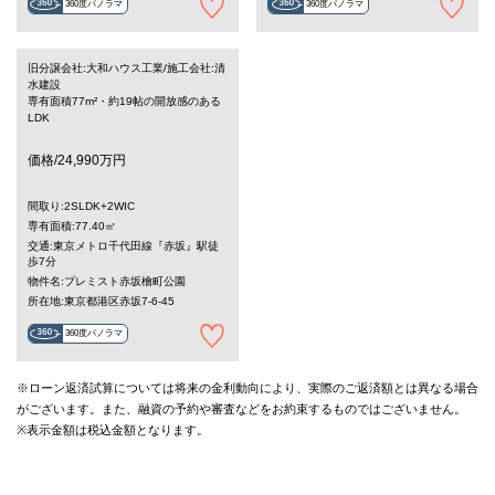
360度パノラマ
360度パノラマ
旧分譲会社:大和ハウス工業/施工会社:清
水建設
専有面積77m²・約19帖の開放感のある
LDK
価格/24,990万円
間取り:2SLDK+2WIC
専有面積:77.40㎡
交通:東京メトロ千代田線『赤坂』駅徒
歩7分
物件名:プレミスト赤坂檜町公園
所在地:東京都港区赤坂7-6-45
360度パノラマ
※ローン返済試算については将来の金利動向により、実際のご返済額とは異なる場合
がございます。また、融資の予約や審査などをお約束するものではございません。
※表示金額は税込金額となります。