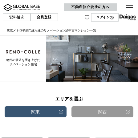
不動産仲介会社の方へ
資料請求
会員登録
ログイン
東京メトロ半蔵門線沿線のリノベーション済中古マンション一覧
物件の価値を磨き上げた
リノベーション住宅
エリアを選ぶ
関東
関西