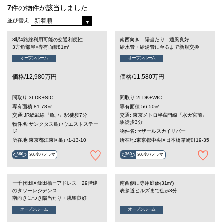
7
件の物件が該当しました
並び替え
3駅4路線利用可能の交通利便性
南西向き 陽当たり・通風良好
3方角部屋×専有面積81m²
給水管・給湯管に至るまで新規交換
オープンルーム
オープンルーム
価格/12,980万円
価格/11,580万円
間取り:3LDK+SIC
間取り:2LDK+WIC
専有面積:81.78㎡
専有面積:56.50㎡
交通:JR総武線『亀戸』駅徒歩7分
交通: 東京メトロ半蔵門線『水天宮前』
駅徒歩3分
物件名:サンクタス亀戸ウエストステー
ジ
物件名:セザールスカイリバー
所在地:東京都江東区亀戸1-13-10
所在地:東京都中央区日本橋箱崎町19-35
360度パノラマ
360度パノラマ
ー千代田区飯田橋ーアドレス 29階建
南西側に専用庭(約31m²)
のタワーレジデンス
表参道ヒルズまで徒歩3分
南向きにつき陽当たり・眺望良好
オープンルーム
オープンルーム