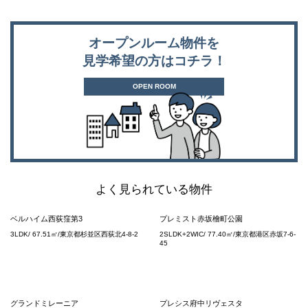
オープンルーム物件を
見学希望の方はコチラ！
OPEN ROOM
よく見られている物件
ベルハイム西荻窪第3
プレミスト赤坂檜町公園
3LDK/ 67.51㎡/東京都杉並区西荻北4-8-2
2SLDK+2WIC/ 77.40㎡/東京都港区赤坂7-6-
45
グランドミレーニア
プレシス府中リヴェスタ