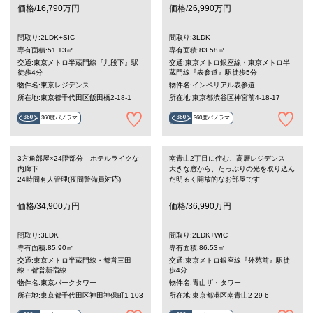
価格/16,790万円
価格/26,990万円
間取り:2LDK+SIC
間取り:3LDK
専有面積:51.13㎡
専有面積:83.58㎡
交通:東京メトロ半蔵門線『九段下』駅
交通:東京メトロ銀座線・東京メトロ半
徒歩4分
蔵門線『表参道』駅徒歩5分
物件名:東京レジデンス
物件名:インペリアル表参道
所在地:東京都千代田区飯田橋2-18-1
所在地:東京都渋谷区神宮前4-18-17
360度パノラマ
360度パノラマ
3方角部屋×24階部分 ホテルライクな
南青山2丁目に佇む、高層レジデンス
内廊下
大きな窓から、たっぷりの光を取り込ん
24時間有人管理(夜間警備員対応)
だ明るく開放的なお部屋です
価格/34,900万円
価格/36,990万円
間取り:3LDK
間取り:2LDK+WIC
専有面積:85.90㎡
専有面積:86.53㎡
交通:東京メトロ半蔵門線・都営三田
交通:東京メトロ銀座線『外苑前』駅徒
線・都営新宿線
歩4分
物件名:東京パークタワー
物件名:青山ザ・タワー
所在地:東京都千代田区神田神保町1-103
所在地:東京都港区南青山2-29-6