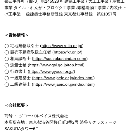
都知事許可（般-3）第145529号 建築工事業 / 大工工事業 / 屋根工
事業 タイル・れんが・ブロツク工事業 /鋼構造物工事業 / 内装仕上
げ工事業 一級建築士事務所登録 東京都知事登録 第61057号
＜資格情報＞
◯ 宅地建物取引士 (
https://www.retio.or.jp/
)
◯ 競売不動産取扱主任者 (
https://fkr.or.jp/
)
◯ 相続診断士 (
https://souzokushindan.com/
)
◯ 測量士補 (
https://www.gsi.go.jp/top.html
)
◯ 行政書士 (
https://www.gyosei.or.jp/
)
◯ 一級建築士 (
https://www.jaeic.or.jp/index.html
)
◯ 二級建築士 (
https://www.jaeic.or.jp/index.html
)
＜会社概要＞
商号 ： グローバルベイス株式会社
本店所在地：東京都渋谷区桜丘町3番2号 渋谷サクラステージ
SAKURAタワー6F