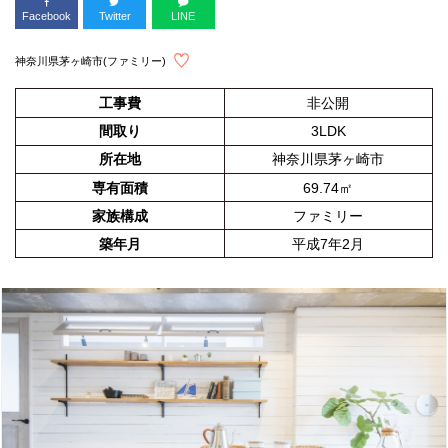
Facebook
Twitter
LINE
神奈川県茅ヶ崎市(ファミリー)
工事費
非公開
間取り
3LDK
所在地
神奈川県茅ヶ崎市
専有面積
69.74㎡
家族構成
ファミリー
築年月
平成7年2月