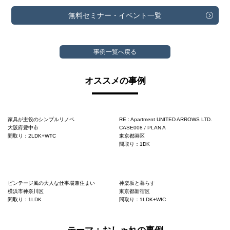
無料セミナー・
イベント一覧
事例一覧へ戻る
オススメの事例
家具が主役のシンプルリノベ
RE : Apartment UNITED ARROWS LTD.
大阪府豊中市
CASE008 / PLAN A
間取り：2LDK+WTC
東京都港区
間取り：1DK
ビンテージ風の大人な仕事場兼住まい
神楽坂と暮らす
横浜市神奈川区
東京都新宿区
間取り：1LDK
間取り：1LDK+WIC