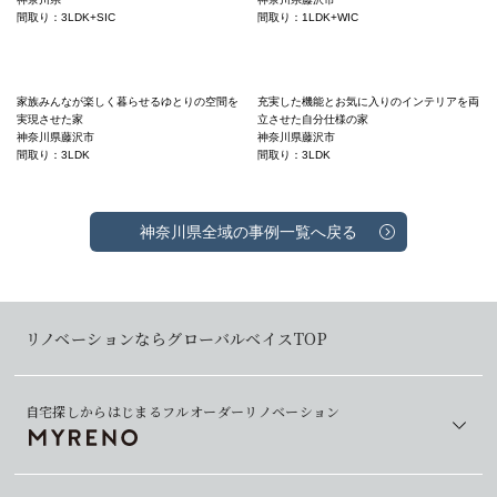
間取り：3LDK+SIC
間取り：1LDK+WIC
家族みんなが楽しく暮らせるゆとりの空間を
充実した機能とお気に入りのインテリアを両
実現させた家
立させた自分仕様の家
神奈川県藤沢市
神奈川県藤沢市
間取り：3LDK
間取り：3LDK
神奈川県全域の事例一覧へ戻る
リノベーションならグローバルベイスTOP
自宅探しからはじまるフルオーダーリノベーション