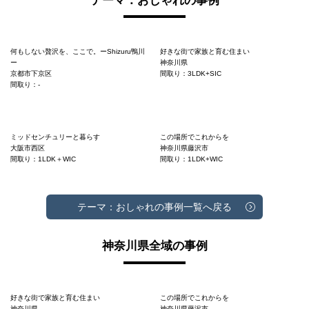
テーマ：おしゃれの事例
何もしない贅沢を、ここで。ーShizuru鴨川
好きな街で家族と育む住まい
ー
神奈川県
京都市下京区
間取り：3LDK+SIC
間取り：-
ミッドセンチュリーと暮らす
この場所でこれからを
大阪市西区
神奈川県藤沢市
間取り：1LDK＋WIC
間取り：1LDK+WIC
テーマ：おしゃれの事例一覧へ戻る
神奈川県全域の事例
好きな街で家族と育む住まい
この場所でこれからを
神奈川県
神奈川県藤沢市