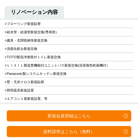
リノベーション内容
○フローリング新規貼替
○給水管・給湯管新規交換(専有部）
○建具・玄関収納等新規交換
○洗面化粧台新規交換
○TOTO製洗浄便座付トイレ新規交換
○ＬＩＸＩＬ製追焚機能付ユニットバス新規交換(浴室換気乾燥機付）
○Panasonic製システムキッチン新規交換
○壁・天井クロス新規貼替
○照明器具新規設置
○エアコン１基新規設置、等
新規会員登録は
こちら
資料請求は
こちら（無料）