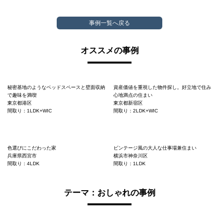
事例一覧へ戻る
オススメの事例
秘密基地のようなベッドスペースと壁面収納
資産価値を重視した物件探し。好立地で住み
で趣味を満喫
心地満点の住まい
東京都港区
東京都新宿区
間取り：1LDK+WIC
間取り：2LDK+WIC
色選びにこだわった家
ビンテージ風の大人な仕事場兼住まい
兵庫県西宮市
横浜市神奈川区
間取り：4LDK
間取り：1LDK
テーマ：おしゃれの事例