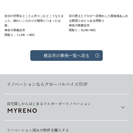
自分の空間をとことん作りこむとこうなりま
目の肥えたプロが一目惚れした開放感あふれ
した。細かいこだわりが随所につまったお
る眺望とゆとりある間取り
家。
神奈川県横浜市
神奈川県横浜市
間取り：3LDK+WIC
間取り：１LDK ＋WIC
横浜市の事例一覧へ戻る
リノベーションならグローバルベイスTOP
自宅探しからはじまるフルオーダーリノベーション
リノベーション済みの物件を購入する