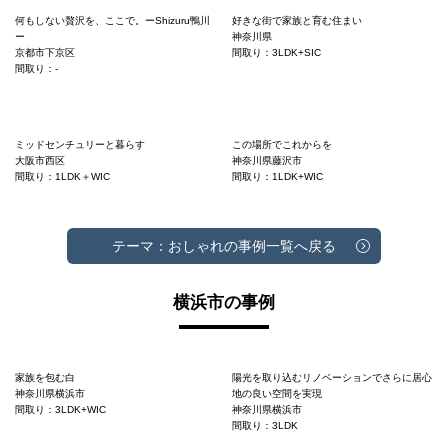
何もしない贅沢を、ここで。ーShizuru鴨川
好きな街で家族と育む住まい
ー
神奈川県
京都市下京区
間取り：3LDK+SIC
間取り：-
ミッドセンチュリーと暮らす
この場所でこれからを
大阪市西区
神奈川県藤沢市
間取り：1LDK＋WIC
間取り：1LDK+WIC
テーマ：おしゃれの事例一覧へ戻る
横浜市の事例
家族を包む白
陽光を取り込むリノベーションでさらに居心
神奈川県横浜市
地の良い空間を実現
間取り：3LDK+WIC
神奈川県横浜市
間取り：3LDK