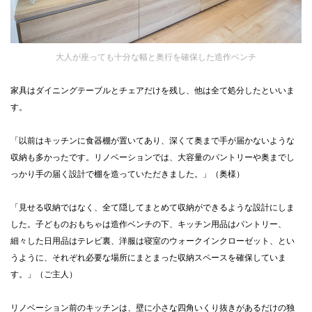
大人が座っても十分な幅と奥行を確保した造作ベンチ
家具はダイニングテーブルとチェアだけを残し、他は全て処分したといいま
す。
「以前はキッチンに食器棚が置いてあり、深くて奥まで手が届かないような
収納も多かったです。リノベーションでは、大容量のパントリーや奥までし
っかり手の届く設計で棚を造っていただきました。」（奥様）
「見せる収納ではなく、全て隠してまとめて収納ができるような設計にしま
した。子どものおもちゃは造作ベンチの下、キッチン用品はパントリー、
細々した日用品はテレビ裏、洋服は寝室のウォークインクローゼット、とい
うように、それぞれ必要な場所にまとまった収納スペースを確保していま
す。」（ご主人）
リノベーション前のキッチンは、壁に小さな四角いくり抜きがあるだけの独