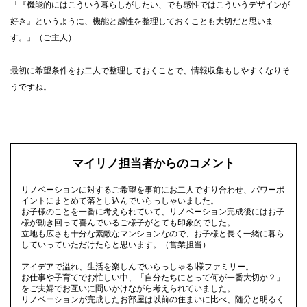
「『機能的にはこういう暮らしがしたい、でも感性ではこういうデザインが
好き』というように、機能と感性を整理しておくことも大切だと思いま
す。」（ご主人）
最初に希望条件をお二人で整理しておくことで、情報収集もしやすくなりそ
うですね。
マイリノ担当者からのコメント
リノベーションに対するご希望を事前にお二人ですり合わせ、パワーポ
イントにまとめて落とし込んでいらっしゃいました。
お子様のことを一番に考えられていて、リノベーション完成後にはお子
様が動き回って喜んでいるご様子がとても印象的でした。
立地も広さも十分な素敵なマンションなので、お子様と長く一緒に暮ら
していっていただけたらと思います。（営業担当）
アイデアで溢れ、生活を楽しんでいらっしゃるI様ファミリー。
お仕事や子育てでお忙しい中、「自分たちにとって何が一番大切か？」
をご夫婦でお互いに問いかけながら考えられていました。
リノベーションが完成したお部屋は以前の住まいに比べ、随分と明るく