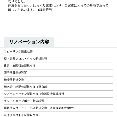
なりました。
刺激を受けたり、ゆっくり充電したり、ご家族にとっての基地であって
ほしいと思います。（設計担当）
リノベーション内容
フローリング新規貼替
壁・天井クロス・タイル新規貼替
建具・玄関収納新規交換
照明器具新規設置
給湯器新規交換
給水管・給湯管新規交換（専有部）
システムキッチン新規交換（食器洗浄乾燥機付）
キッチンカップボード新規設置
追焚機能付ユニットバス新規交換（浴室換気乾燥機付）
洗浄便座付トイレ新規交換