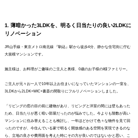
1
薄暗かった3LDKを、明るく日当たりの良い2LDKに
リノベーション
JR山手線・東京メトロ南北線 『駒込』駅から徒歩4分、静かな住宅街に佇む
大規模マンションです。
施主様は、お料理がご趣味のご主人と奥様、0歳のお子様のI様ファミリー。
ご主人が元々お一人で10年以上お住まいになっていたマンションの一室を、
3LDKから2LDK+WIC+書斎の間取りにフルリノベーションしました。
「リビングの窓の目の前に建物があり、リビングと洋室の間には壁もあった
ため、日当たりが悪く暗い部屋だったのが悩みでした。今よりも階数が高い
マンションに住み替えることも検討し、一年ほどかけて色々な物件を見て回
ったのですが、今住んでいる家で明るく開放感のある空間を実現できるのな
ら、立地の良さや費用面を考えた時にその方が良いのではないかと思い、こ