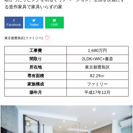
る造作家具で家具いらずの家
Facebook
Twitter
LINE
東京都豊島区(ファミリー)
工事費
1,680万円
間取り
2LDK+WIC+書斎
所在地
東京都豊島区
専有面積
82.29㎡
家族構成
ファミリー
築年月
平成17年12月