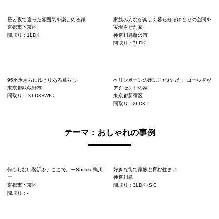
昼と夜で違った雰囲気を楽しめる家
家族みんなが楽しく暮らせるゆとりの空間を
京都市下京区
実現させた家
間取り：1LDK
神奈川県藤沢市
間取り：3LDK
95平米さらにゆとりある暮らし
ヘリンボーンの床にこだわった、ゴールドが
東京都武蔵野市
アクセントの家
間取り：３LDK+WIC
東京都新宿区
間取り：2LDK
テーマ：おしゃれの事例
何もしない贅沢を、ここで。ーShizuru鴨川
好きな街で家族と育む住まい
ー
神奈川県
京都市下京区
間取り：3LDK+SIC
間取り：-