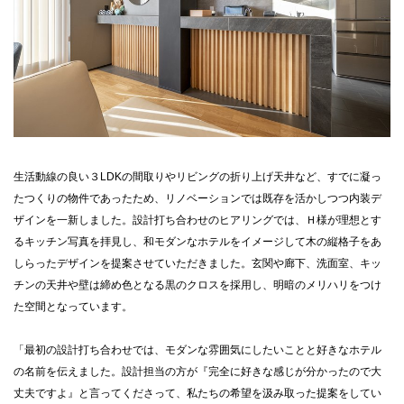
生活動線の良い３LDKの間取りやリビングの折り上げ天井など、すでに凝っ
たつくりの物件であったため、リノベーションでは既存を活かしつつ内装デ
ザインを一新しました。設計打ち合わせのヒアリングでは、Ｈ様が理想とす
るキッチン写真を拝見し、和モダンなホテルをイメージして木の縦格子をあ
しらったデザインを提案させていただきました。玄関や廊下、洗面室、キッ
チンの天井や壁は締め色となる黒のクロスを採用し、明暗のメリハリをつけ
た空間となっています。
「最初の設計打ち合わせでは、モダンな雰囲気にしたいことと好きなホテル
の名前を伝えました。設計担当の方が『完全に好きな感じが分かったので大
丈夫ですよ』と言ってくださって、私たちの希望を汲み取った提案をしてい