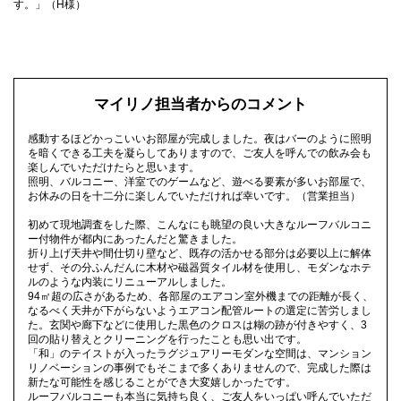
す。」（H様）
マイリノ担当者からのコメント
感動するほどかっこいいお部屋が完成しました。夜はバーのように照明
を暗くできる工夫を凝らしてありますので、ご友人を呼んでの飲み会も
楽しんでいただけたらと思います。
照明、バルコニー、洋室でのゲームなど、遊べる要素が多いお部屋で、
お休みの日を十二分に楽しんでいただければ幸いです。（営業担当）
初めて現地調査をした際、こんなにも眺望の良い大きなルーフバルコニ
ー付物件が都内にあったんだと驚きました。
折り上げ天井や間仕切り壁など、既存の活かせる部分は必要以上に解体
せず、その分ふんだんに木材や磁器質タイル材を使用し、モダンなホテ
ルのような内装にリニューアルしました。
94㎡超の広さがあるため、各部屋のエアコン室外機までの距離が長く、
なるべく天井が下がらないようエアコン配管ルートの選定に苦労しまし
た。玄関や廊下などに使用した黒色のクロスは糊の跡が付きやすく、3
回の貼り替えとクリーニングを行ったことも思い出です。
「和」のテイストが入ったラグジュアリーモダンな空間は、マンション
リノベーションの事例でもそこまで多くありませんので、完成した際は
新たな可能性を感じることができ大変嬉しかったです。
ルーフバルコニーも本当に気持ち良く、ご友人をいっぱい呼んでいただ