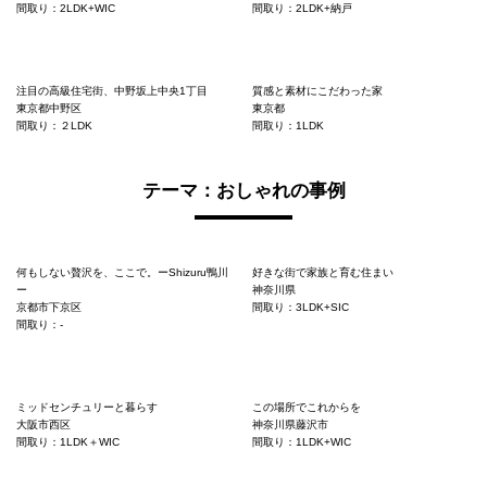
間取り：2LDK+WIC
間取り：2LDK+納戸
注目の高級住宅街、中野坂上中央1丁目
質感と素材にこだわった家
東京都中野区
東京都
間取り：２LDK
間取り：1LDK
テーマ：おしゃれの事例
何もしない贅沢を、ここで。ーShizuru鴨川
好きな街で家族と育む住まい
ー
神奈川県
京都市下京区
間取り：3LDK+SIC
間取り：-
ミッドセンチュリーと暮らす
この場所でこれからを
大阪市西区
神奈川県藤沢市
間取り：1LDK＋WIC
間取り：1LDK+WIC