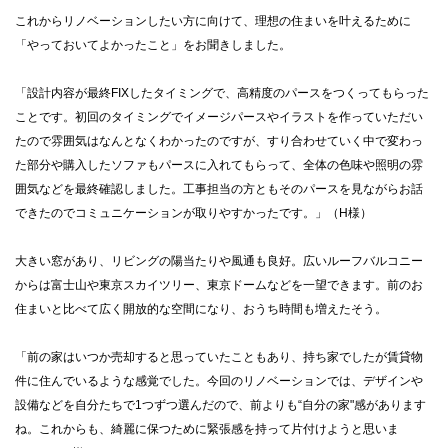
これからリノベーションしたい方に向けて、理想の住まいを叶えるために
「やっておいてよかったこと」をお聞きしました。
「設計内容が最終FIXしたタイミングで、高精度のパースをつくってもらった
ことです。初回のタイミングでイメージパースやイラストを作っていただい
たので雰囲気はなんとなくわかったのですが、すり合わせていく中で変わっ
た部分や購入したソファもパースに入れてもらって、全体の色味や照明の雰
囲気などを最終確認しました。工事担当の方ともそのパースを見ながらお話
できたのでコミュニケーションが取りやすかったです。」（H様）
大きい窓があり、リビングの陽当たりや風通も良好。広いルーフバルコニー
からは富士山や東京スカイツリー、東京ドームなどを一望できます。前のお
住まいと比べて広く開放的な空間になり、おうち時間も増えたそう。
「前の家はいつか売却すると思っていたこともあり、持ち家でしたが賃貸物
件に住んでいるような感覚でした。今回のリノベーションでは、デザインや
設備などを自分たちで1つずつ選んだので、前よりも“自分の家"感があります
ね。これからも、綺麗に保つために緊張感を持って片付けようと思いま