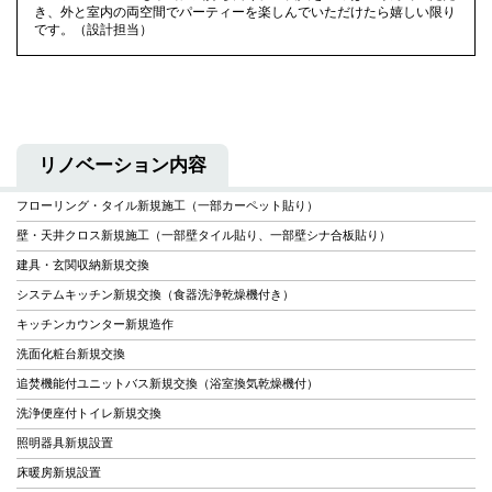
き、外と室内の両空間でパーティーを楽しんでいただけたら嬉しい限り
です。（設計担当）
リノベーション内容
フローリング・タイル新規施工（一部カーペット貼り）
壁・天井クロス新規施工（一部壁タイル貼り、一部壁シナ合板貼り）
建具・玄関収納新規交換
システムキッチン新規交換（食器洗浄乾燥機付き）
キッチンカウンター新規造作
洗面化粧台新規交換
追焚機能付ユニットバス新規交換（浴室換気乾燥機付）
洗浄便座付トイレ新規交換
照明器具新規設置
床暖房新規設置