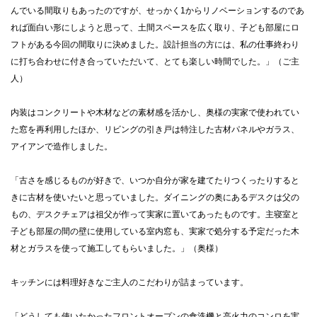
んでいる間取りもあったのですが、せっかく1からリノベーションするのであ
れば面白い形にしようと思って、土間スペースを広く取り、子ども部屋にロ
フトがある今回の間取りに決めました。設計担当の方には、私の仕事終わり
に打ち合わせに付き合っていただいて、とても楽しい時間でした。」（ご主
人）
内装はコンクリートや木材などの素材感を活かし、奥様の実家で使われてい
た窓を再利用したほか、リビングの引き戸は特注した古材パネルやガラス、
アイアンで造作しました。
「古さを感じるものが好きで、いつか自分が家を建てたりつくったりすると
きに古材を使いたいと思っていました。ダイニングの奥にあるデスクは父の
もの、デスクチェアは祖父が作って実家に置いてあったものです。主寝室と
子ども部屋の間の壁に使用している室内窓も、実家で処分する予定だった木
材とガラスを使って施工してもらいました。」（奥様）
キッチンには料理好きなご主人のこだわりが詰まっています。
「どうしても使いたかったフロントオープンの食洗機と高火力のコンロを実