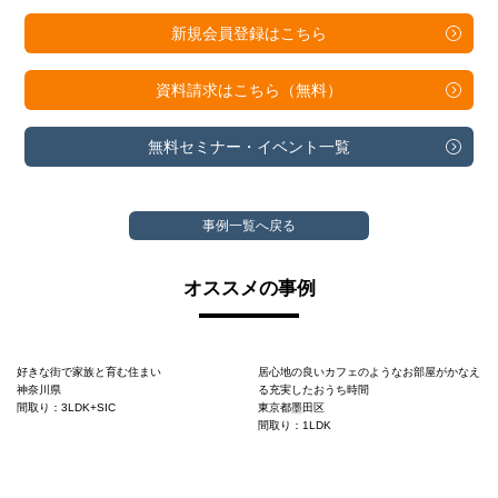
新規会員登録は
こちら
資料請求は
こちら（無料）
無料セミナー・
イベント一覧
事例一覧へ戻る
オススメの事例
好きな街で家族と育む住まい
居心地の良いカフェのようなお部屋がかなえ
神奈川県
る充実したおうち時間
間取り：3LDK+SIC
東京都墨田区
間取り：1LDK