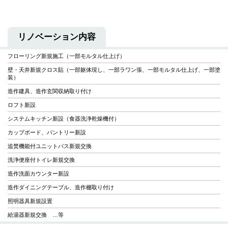
リノベーション内容
フローリング新規施工（一部モルタル仕上げ）
壁・天井新規クロス貼（一部躯体現し、一部ラワン張、一部モルタル仕上げ、一部塗
装）
造作建具、造作玄関収納取り付け
ロフト新設
システムキッチン新設（食器洗浄乾燥機付）
カップボード、パントリー新設
追焚機能付ユニットバス新規交換
洗浄便座付トイレ新規交換
造作洗面カウンター新設
造作ダイニングテーブル、造作棚取り付け
照明器具新規設置
給湯器新規交換 …等