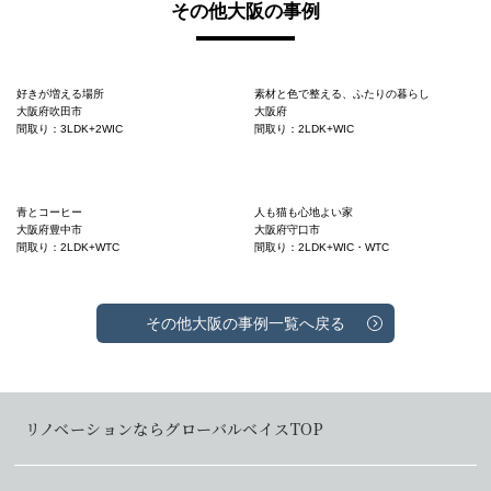
その他大阪の事例
好きが増える場所
素材と色で整える、ふたりの暮らし
大阪府吹田市
大阪府
間取り：3LDK+2WIC
間取り：2LDK+WIC
青とコーヒー
人も猫も心地よい家
大阪府豊中市
大阪府守口市
間取り：2LDK+WTC
間取り：2LDK+WIC・WTC
その他大阪の事例一覧へ戻る
リノベーションならグローバルベイスTOP