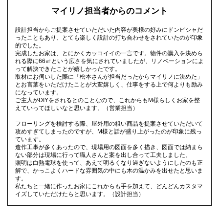
マイリノ担当者からのコメント
設計担当からご提案させていただいた内容が奥様の好みにドンピシャだ
ったこともあり、とても楽しく設計の打ち合わせをされていたのが印象
的でした。
完成したお家は、とにかくカッコイイの一言です。物件の購入を決めら
れる際に66㎡という広さを気にされていましたが、リノベーションによ
って解決できたことが嬉しかったです。
取材にお伺いした際に「松本さんが担当だったからマイリノに決めた」
とお言葉をいただけたことが大変嬉しく、仕事をする上で何よりも励み
になっています。
ご主人がDIYをされるとのことなので、これからもM様らしくお家を整
えていってほしいなと思います。（営業担当）
フローリングを検討する際、屋外用の粗い商品を提案させていただいて
攻めすぎてしまったのですが、M様と話が盛り上がったのが印象に残っ
ています。
造作工事が多くあったので、現場用の図面を多く描き、図面では納まら
ない部分は現場に行って職人さんと案を出し合って工夫しました。
照明は白熱電球を使って、あえて明るくなり過ぎないようにしたのも正
解で、かっこよくハードな雰囲気の中にも木の温かみを出せたと思いま
す。
私たちと一緒に作ったお家にこれからも手を加えて、どんどんカスタマ
イズしていただけたらと思います。（設計担当）