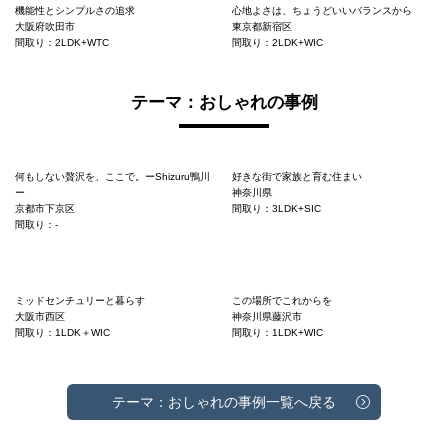
機能性とシンプルさの追求
心地よさは、ちょうどいいバランスから
大阪府吹田市
東京都新宿区
間取り：2LDK+WTC
間取り：2LDK+WIC
テーマ：おしゃれの事例
何もしない贅沢を、ここで。ーShizuru鴨川
好きな街で家族と育む住まい
ー
神奈川県
京都市下京区
間取り：3LDK+SIC
間取り：-
ミッドセンチュリーと暮らす
この場所でこれからを
大阪市西区
神奈川県藤沢市
間取り：1LDK＋WIC
間取り：1LDK+WIC
テーマ：おしゃれの事例一覧へ戻る