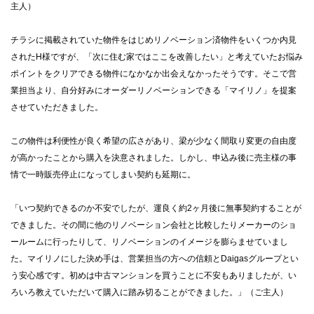
主人）
チラシに掲載されていた物件をはじめリノベーション済物件をいくつか内見
されたH様ですが、「次に住む家ではここを改善したい」と考えていたお悩み
ポイントをクリアできる物件になかなか出会えなかったそうです。そこで営
業担当より、自分好みにオーダーリノベーションできる「マイリノ」を提案
させていただきました。
この物件は利便性が良く希望の広さがあり、梁が少なく間取り変更の自由度
が高かったことから購入を決意されました。しかし、申込み後に売主様の事
情で一時販売停止になってしまい契約も延期に。
「いつ契約できるのか不安でしたが、運良く約2ヶ月後に無事契約することが
できました。その間に他のリノベーション会社と比較したりメーカーのショ
ールームに行ったりして、リノベーションのイメージを膨らませていまし
た。マイリノにした決め手は、営業担当の方への信頼とDaigasグループとい
う安心感です。初めは中古マンションを買うことに不安もありましたが、い
ろいろ教えていただいて購入に踏み切ることができました。」（ご主人）