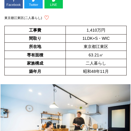
Facebook
Twitter
LINE
東京都江東区(二人暮らし)
工事費
1,410万円
間取り
1LDK+S・WIC
所在地
東京都江東区
専有面積
63.21㎡
家族構成
二人暮らし
築年月
昭和48年11月