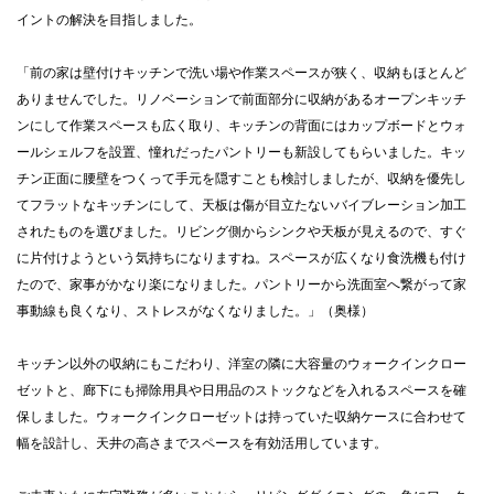
イントの解決を目指しました。
「前の家は壁付けキッチンで洗い場や作業スペースが狭く、収納もほとんど
ありませんでした。リノベーションで前面部分に収納があるオープンキッチ
ンにして作業スペースも広く取り、キッチンの背面にはカップボードとウォ
ールシェルフを設置、憧れだったパントリーも新設してもらいました。キッ
チン正面に腰壁をつくって手元を隠すことも検討しましたが、収納を優先し
てフラットなキッチンにして、天板は傷が目立たないバイブレーション加工
されたものを選びました。リビング側からシンクや天板が見えるので、すぐ
に片付けようという気持ちになりますね。スペースが広くなり食洗機も付け
たので、家事がかなり楽になりました。パントリーから洗面室へ繋がって家
事動線も良くなり、ストレスがなくなりました。」（奥様）
キッチン以外の収納にもこだわり、洋室の隣に大容量のウォークインクロー
ゼットと、廊下にも掃除用具や日用品のストックなどを入れるスペースを確
保しました。ウォークインクローゼットは持っていた収納ケースに合わせて
幅を設計し、天井の高さまでスペースを有効活用しています。