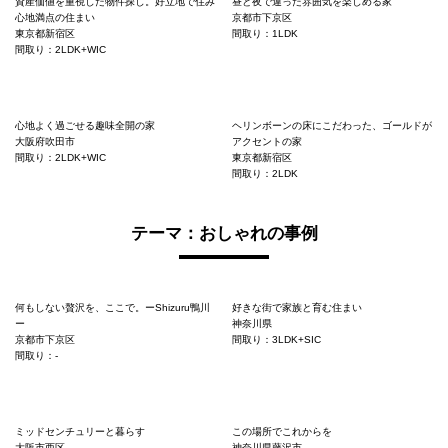
資産価値を重視した物件探し。好立地で住み
昼と夜で違った雰囲気を楽しめる家
心地満点の住まい
京都市下京区
東京都新宿区
間取り：1LDK
間取り：2LDK+WIC
心地よく過ごせる趣味全開の家
ヘリンボーンの床にこだわった、ゴールドが
大阪府吹田市
アクセントの家
間取り：2LDK+WIC
東京都新宿区
間取り：2LDK
テーマ：おしゃれの事例
何もしない贅沢を、ここで。ーShizuru鴨川
好きな街で家族と育む住まい
ー
神奈川県
京都市下京区
間取り：3LDK+SIC
間取り：-
ミッドセンチュリーと暮らす
この場所でこれからを
大阪市西区
神奈川県藤沢市