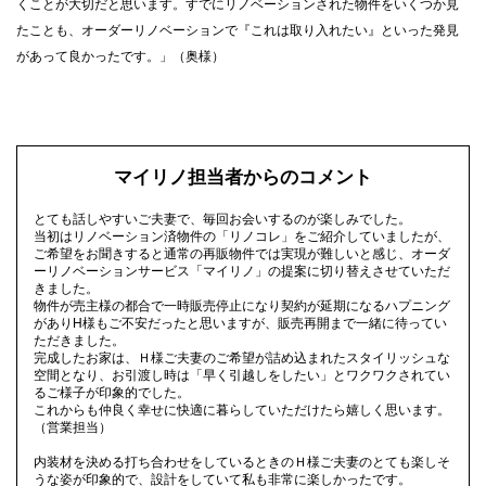
くことが大切だと思います。すでにリノベーションされた物件をいくつか見
たことも、オーダーリノベーションで『これは取り入れたい』といった発見
があって良かったです。」（奥様）
マイリノ担当者からのコメント
とても話しやすいご夫妻で、毎回お会いするのが楽しみでした。
当初はリノベーション済物件の「リノコレ」をご紹介していましたが、
ご希望をお聞きすると通常の再販物件では実現が難しいと感じ、オーダ
ーリノベーションサービス「マイリノ」の提案に切り替えさせていただ
きました。
物件が売主様の都合で一時販売停止になり契約が延期になるハプニング
がありH様もご不安だったと思いますが、販売再開まで一緒に待ってい
ただきました。
完成したお家は、Ｈ様ご夫妻のご希望が詰め込まれたスタイリッシュな
空間となり、お引渡し時は「早く引越しをしたい」とワクワクされてい
るご様子が印象的でした。
これからも仲良く幸せに快適に暮らしていただけたら嬉しく思います。
（営業担当）
内装材を決める打ち合わせをしているときのＨ様ご夫妻のとても楽しそ
うな姿が印象的で、設計をしていて私も非常に楽しかったです。