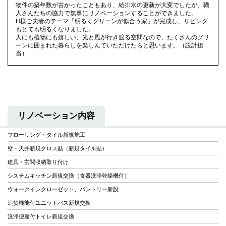
物件の築年数が古かったこともあり、給排水の更新が大変でしたが、職
人さんたちの協力で無事にリノベーションすることができました。
H様ご夫妻のテーマ「明るくグリーンが似合う家」が完成し、リビング
もとても明るくなりました。
人にも植物にも嬉しい、光と風が行き渡る空間なので、たくさんのグリ
ーンに囲まれた暮らしを楽しんでいただけたらと思います。（設計担
当）
リノベーション内容
フローリング・タイル新規施工
壁・天井新規クロス貼（新規タイル貼）
建具・玄関収納取り付け
システムキッチン新規交換（食器洗浄乾燥機付）
ウォークインクローゼット、パントリー新設
追焚機能付ユニットバス新規交換
洗浄便座付トイレ新規交換