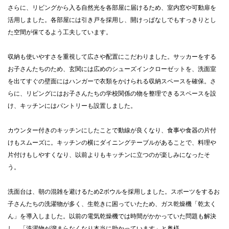
さらに、リビングから入る自然光を各部屋に届けるため、室内窓や可動扉を
活用しました。各部屋には引き戸を採用し、開けっぱなしでもすっきりとし
た空間が保てるよう工夫しています。
収納も使いやすさを重視して広さや配置にこだわりました。サッカーをする
お子さんたちのため、玄関には広めのシューズインクローゼットを、洗面室
を出てすぐの壁面にはハンガーで衣類をかけられる収納スペースを確保。さ
らに、リビングにはお子さんたちの学校関係の物を整理できるスペースを設
け、キッチンにはパントリーも設置しました。
カウンター付きのキッチンにしたことで動線が良くなり、食事や食器の片付
けもスムーズに。キッチンの横にダイニングテーブルがあることで、料理や
片付けもしやすくなり、以前よりもキッチンに立つのが楽しみになったそ
う。
洗面台は、朝の混雑を避けるため2ボウルを採用しました。スポーツをするお
子さんたちの洗濯物が多く、生乾きに困っていたため、ガス乾燥機「乾太く
ん」を導入しました。以前の電気乾燥機では時間がかかっていた問題も解決
し、「洗濯物が溜まらなくなり本当に助かっています」と奥様。