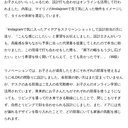
お子さんがいらっしゃるため、設計打ち合わせはオンラインも活用して行わ
れました。内装は、マイリノのInstagramで見て気に入った物件をイメージし
て、タイルや床材を選定しています。
「Instagramで気に入ったアイデアをスクリーンショットして設計担当の方に
送り、『こんな感じにしたい』と要望をお伝えしました。設計士さんがいつ
も、高級感を保ちながら予算に合った代替案を提案してくれたので本当に助
かりました。この現場で打ち合わせをした際も、『廊下の幅をもう少し広げ
たい』という希望を快く聞いてもらえて、とても良かったです。」（W様）
リノベーションでは、お子さんが成長したときにそれぞれの部屋を使えるよ
うに4LDKの間取りに設計しました。各部屋の使い方はまだ定まっていません
が、デスクのある部屋はご主人の在宅勤務や、お子さんのオンライン学習に
活用されています。将来的にお子さんたちがそれぞれの部屋を使うようにな
っても、リビングを通って行き来できる動線にしたことで、閉じこもりすぎ
ず、自然とリビングで顔を合わせられる設計にしました。また、ドアには光
が漏れるデザインを取り入れたことで、どの部屋にいても家族の気配を感じ
られます。