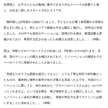
住環境と、お子さんたちが勉強に集中できる十分なスペースが必要だと感
じ、お住まい探しをスタートされたそうです。
「物件探しは5年前から始めていました。子どもたちが通う保育園や小学校を
変えずに済むよう、同じエリアで新築も中古も幅広く検討し、20件ほど内見
しました。その中でも現在のマンションは、管理が行き届き、耐震診断も実
施されており、希望する広さがあったため購入を決意しました。」（W様）
実は、W様とグローバルベイスとの出会いは、5年前にさかのぼります。当
時、別のマンションの購入を検討されており、リノベーションの相談をグロ
ーバルベイスに依頼されたことがありました。
「見積もりやラフな図面を提示してもらい、とても丁寧な対応で好印象だっ
たものの、最終的に物件の条件が合わず購入を見送ったんです。今回のリノ
ベーションに際しても、仲介会社から『グローバルベイスさんはしっかりや
ってくれますよ』という話を聞き、再び依頼することを検討しました。他の
リノベーション会社の事例とも比較し、実績や対応力を見てマイリノにお願
いすることに決めました。」（W様）