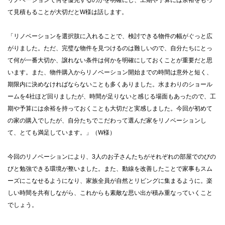
リノベーションで何を優先するのかを明確にし、工期や予算には余裕をもっ
て見積もることが大切だとW様は話します。
「リノベーションを選択肢に入れることで、検討できる物件の幅がぐっと広
がりました。ただ、完璧な物件を見つけるのは難しいので、自分たちにとっ
て何が一番大切か、譲れない条件は何かを明確にしておくことが重要だと思
います。また、物件購入からリノベーション開始までの時間は意外と短く、
期限内に決めなければならないことも多くありました。水まわりのショール
ームを4社ほど回りましたが、時間が足りないと感じる場面もあったので、工
期や予算には余裕を持っておくことも大切だと実感しました。今回が初めて
の家の購入でしたが、自分たちでこだわって選んだ家をリノベーションし
て、とても満足しています。」（W様）
今回のリノベーションにより、3人のお子さんたちがそれぞれの部屋でのびの
びと勉強できる環境が整いました。また、動線を改善したことで家事もスム
ーズにこなせるようになり、家族全員が自然とリビングに集まるように。楽
しい時間を共有しながら、これからも素敵な思い出が積み重なっていくこと
でしょう。