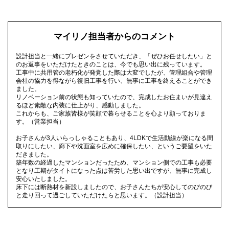
マイリノ担当者からのコメント
設計担当と一緒にプレゼンをさせていただき、「ぜひお任せしたい」と
のお返事をいただけたときのことは、今でも思い出に残っています。
工事中に共用管の老朽化が発覚した際は大変でしたが、管理組合や管理
会社の協力を得ながら復旧工事を行い、無事に工事を終えることができ
ました。
リノベーション前の状態も知っていたので、完成したお住まいが見違え
るほど素敵な内装に仕上がり、感動しました。
これからも、ご家族皆様が笑顔で暮らせることを心より願っておりま
す。（営業担当）
お子さんが3人いらっしゃることもあり、4LDKで生活動線が楽になる間
取りにしたい、廊下や洗面室を広めに確保したい、というご要望をいた
だきました。
築年数の経過したマンションだったため、マンション側での工事も必要
となり工期がタイトになった点は苦労した思い出ですが、無事に完成し
安心いたしました。
床下には断熱材を新設しましたので、お子さんたちが安心してのびのび
と走り回って過ごしていただけたらと思います。（設計担当）