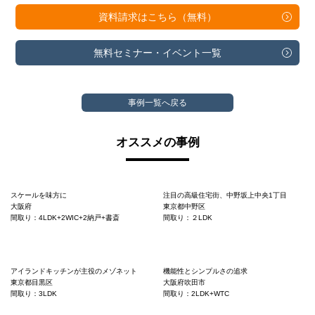
資料請求は
こちら（無料）
無料セミナー・
イベント一覧
事例一覧へ戻る
オススメの事例
スケールを味方に
注目の高級住宅街、中野坂上中央1丁目
大阪府
東京都中野区
間取り：4LDK+2WIC+2納戸+書斎
間取り：２LDK
アイランドキッチンが主役のメゾネット
機能性とシンプルさの追求
東京都目黒区
大阪府吹田市
間取り：3LDK
間取り：2LDK+WTC