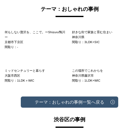
テーマ：おしゃれの事例
何もしない贅沢を、ここで。ーShizuru鴨川
好きな街で家族と育む住まい
ー
神奈川県
京都市下京区
間取り：3LDK+SIC
間取り：-
ミッドセンチュリーと暮らす
この場所でこれからを
大阪市西区
神奈川県藤沢市
間取り：1LDK＋WIC
間取り：1LDK+WIC
テーマ：おしゃれの事例一覧へ戻る
渋谷区の事例