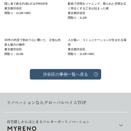
隠し扉で創るPUBLIC＆PRIVATE
配色で空間をゾーニング。限られた空間を広
東京都渋谷区
く明るくする工夫が詰まった家
間取り：1LDK+WIC
東京都渋谷区
間取り：1LDK
30件の内見で初めて心に響いた、立地も内
人が集い、コミュニケーションが生まれる場
装も魅力の物件
所
東京都渋谷区
東京都渋谷区
間取り：2LDK
間取り：1LDK+WIC
渋谷区の事例一覧へ戻る
リノベーションならグローバルベイスTOP
自宅探しからはじまるフルオーダーリノベーション