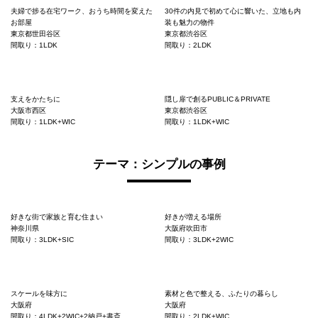
夫婦で捗る在宅ワーク、おうち時間を変えた
30件の内見で初めて心に響いた、立地も内
お部屋
装も魅力の物件
東京都世田谷区
東京都渋谷区
間取り：1LDK
間取り：2LDK
支えをかたちに
隠し扉で創るPUBLIC＆PRIVATE
大阪市西区
東京都渋谷区
間取り：1LDK+WIC
間取り：1LDK+WIC
テーマ：シンプルの事例
好きな街で家族と育む住まい
好きが増える場所
神奈川県
大阪府吹田市
間取り：3LDK+SIC
間取り：3LDK+2WIC
スケールを味方に
素材と色で整える、ふたりの暮らし
大阪府
大阪府
間取り：4LDK+2WIC+2納戸+書斎
間取り：2LDK+WIC