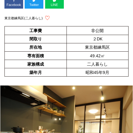
Facebook
Twitter
LINE
東京都練馬区(二人暮らし)
工事費
非公開
間取り
２DK
所在地
東京都練馬区
専有面積
49.42㎡
家族構成
二人暮らし
築年月
昭和45年9月