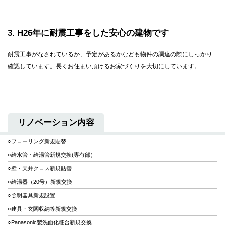
3
H26年に耐震工事をした安心の建物です
耐震工事がなされているか、予定があるかなども物件の調達の際にしっかり
確認しています。長くお住まい頂けるお家づくりを大切にしています。
リノベーション内容
○フローリング新規貼替
○給水管・給湯管新規交換(専有部）
○壁・天井クロス新規貼替
○給湯器（20号）新規交換
○照明器具新規設置
○建具・玄関収納等新規交換
○Panasonic製洗面化粧台新規交換