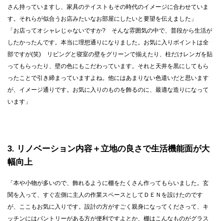
さん持っていますし、家具のテイストもその時代のイメージに合わせていま
す。それらが似合うお店みたいなお部屋にしたいと要望を伝えました」
「お店ってオシャレじゃないですか? そんな雰囲気の中で、普段から生活が
したかったんです。本当に理想通りになりました。お気に入りポイントは全
部ですが(笑) リビングと寝室の壁をグリーンで揃えたり、柱だけレンガを貼
ってもらったり、壁の色にもこだわっています。それと天井を黒にしてもら
ったことで引き締まっていますよね。他にはあまりない色遣いだと思います
が、イメージ通りです。お気に入りのものを飾るのに、最適な造りになって
います」
3
リノベーション内容＋立地の良さで生活機能面が大
幅向上
「本や小物が多いので、飾れるように棚をたくさん作ってもらいました。玄
関を入って、すぐ左側に主人の作業スペースとしてＤＥＮを設けたのです
が、ここもお気に入りです。設計の方がすごく親身になってくださって、キ
ッチンにはパントリーがある方が便利ですよとか、棚はこんなものがグラス