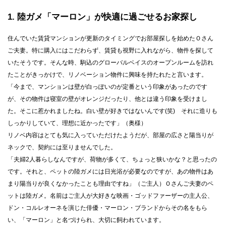
1
陸ガメ「マーロン」が快適に過ごせるお家探し
住んでいた賃貸マンションが更新のタイミングでお部屋探しを始めたＯさん
ご夫妻。特に購入にはこだわらず、賃貸も視野に入れながら、物件を探して
いたそうです。そんな時、駒込のグローバルベイスのオープンルームを訪れ
たことがきっかけで、リノベーション物件に興味を持たれたと言います。
「今まで、マンションは壁が白っぽいのが定番という印象があったのです
が、その物件は寝室の壁がオレンジだったり、他とは違う印象を受けまし
た。そこに惹かれましたね。白い壁が好きではないんです(笑) それに造りも
しっかりしていて、理想に近かったです」（奥様）
リノベ内容はとても気に入っていただけたようだが、部屋の広さと陽当りが
ネックで、契約には至りませんでした。
「夫婦2人暮らしなんですが、荷物が多くて、ちょっと狭いかな？と思ったの
です。それと、ペットの陸ガメには日光浴が必要なのですが、あの物件はあ
まり陽当りが良くなかったことも理由ですね」（ご主人）Ｏさんご夫妻のペ
ットは陸ガメ。名前はご主人が大好きな映画・ゴッドファーザーの主人公、
ドン・コルレオーネを演じた俳優・マーロン・ブランドからその名をもら
い、「マーロン」と名づけられ、大切に飼われています。