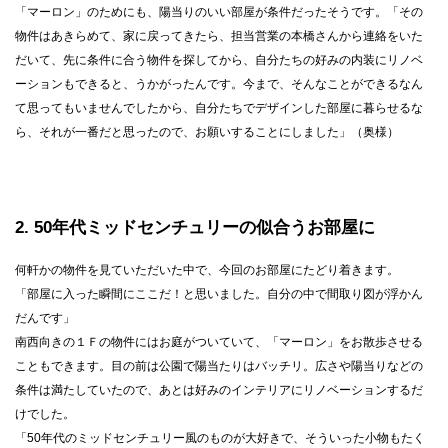
「マーロン」のためにも、陽当りのいい部屋が条件だったそうです。「その
物件はあきらめて、家に戻ってきたら、担当営業の本橋さんから連絡をいた
だいて、先に条件に合う物件を探してから、自分たちの好みの内装にリノベ
ーションもできると、うかがったんです。今まで、そんなことができるなん
て思ってもいませんでしたから、自分たちでデザインした部屋に暮らせるな
ら、それが一番だと思ったので、お願いすることにしました」（奥様）
2
50年代ミッドセンチュリーの似合うお部屋に
何軒かの物件を見ていただいた中で、今回のお部屋にたどり着きます。
「部屋に入った瞬間にここだ！と思いました。自分の中で間取り図が浮かん
だんです」
南西向きの１Ｆの物件にはお庭がついていて、「マーロン」をお散歩させる
こともできます。目の前は公園で陽当たりはバッチリ。広さや陽当りなどの
条件は満たしていたので、あとは好みのインテリアにリノベーションするだ
けでした。
「50年代のミッドセンチュリー風のものが大好きで、そういった小物もたく