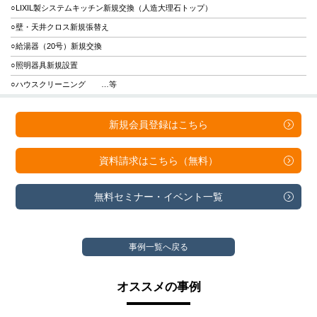
○LIXIL製システムキッチン新規交換（人造大理石トップ）
○壁・天井クロス新規張替え
○給湯器（20号）新規交換
○照明器具新規設置
○ハウスクリーニング …等
新規会員登録は
こちら
資料請求は
こちら（無料）
無料セミナー・
イベント一覧
事例一覧へ戻る
オススメの事例