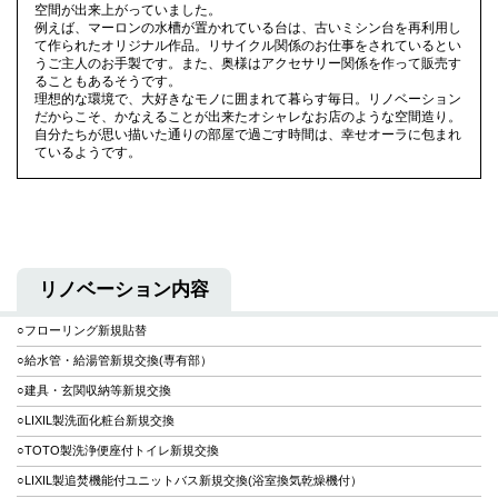
空間が出来上がっていました。
例えば、マーロンの水槽が置かれている台は、古いミシン台を再利用し
て作られたオリジナル作品。リサイクル関係のお仕事をされているとい
うご主人のお手製です。また、奥様はアクセサリー関係を作って販売す
ることもあるそうです。
理想的な環境で、大好きなモノに囲まれて暮らす毎日。リノベーション
だからこそ、かなえることが出来たオシャレなお店のような空間造り。
自分たちが思い描いた通りの部屋で過ごす時間は、幸せオーラに包まれ
ているようです。
リノベーション内容
○フローリング新規貼替
○給水管・給湯管新規交換(専有部）
○建具・玄関収納等新規交換
○LIXIL製洗面化粧台新規交換
○TOTO製洗浄便座付トイレ新規交換
○LIXIL製追焚機能付ユニットバス新規交換(浴室換気乾燥機付）