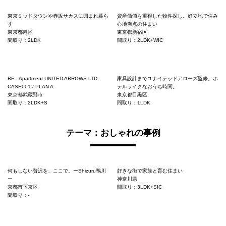
東京ミッドタウンや赤坂サカスに囲まれ暮ら
資産価値を重視した物件探し。好立地で住み
す
心地満点の住まい
東京都港区
東京都新宿区
間取り：2LDK
間取り：2LDK+WIC
RE : Apartment UNITED ARROWS LTD.
家具設計までユナイテッドアローズ監修。ホ
CASE001 / PLAN A
テルライクなおうち時間。
東京都武蔵野市
東京都目黒区
間取り：2LDK+S
間取り：1LDK
テーマ：おしゃれの事例
何もしない贅沢を、ここで。ーShizuru鴨川
好きな街で家族と育む住まい
ー
神奈川県
京都市下京区
間取り：3LDK+SIC
間取り：-