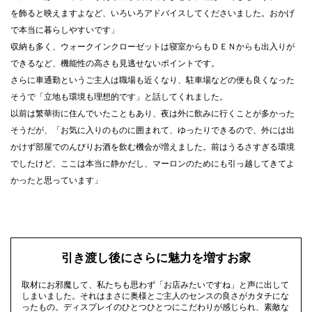
を飾ると映えますよなど、いろいろアドバイスしてくださいました。おかげ
で本当に暮らしやすいです」
収納も多く、ウォークインクローゼットは寝室からもＤＥＮからも出入りが
できるなど、機能性の高さも見逃せないポイントです。
さらに車通勤というご主人は職場も近くなり、駐車場などの便も良くなった
そうで「立地も環境も理想的です」と話してくれました。
以前は繁華街に住んでいたこともあり、夜は外に飲みに行くことが多かった
そうだが、「お気に入りのものに囲まれて、ゆったりできるので、外には出
かけず部屋でのんびりお酒を飲む機会が増えました。前はうるさすぎる環境
でしたけど、ここは本当に静かだし、マーロンのためにも引っ越してきてよ
かったと思っています」
引き渡し後にさらに魅力を増すお家
取材にお邪魔して、私たちも思わず「お店みたいですね」と声に出して
しまいました。それはまさに奥様とご主人のセンスの良さがカタチにな
ったもの。ディスプレイのひとつひとつにこだわりが感じられ、素敵な