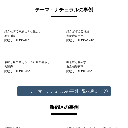
テーマ：ナチュラルの事例
好きな街で家族と育む住まい
好きが増える場所
神奈川県
大阪府吹田市
間取り：3LDK+SIC
間取り：3LDK+2WIC
素材と色で整える、ふたりの暮らし
神楽坂と暮らす
大阪府
東京都新宿区
間取り：2LDK+WIC
間取り：1LDK+WIC
テーマ：ナチュラルの事例一覧へ戻る
新宿区の事例