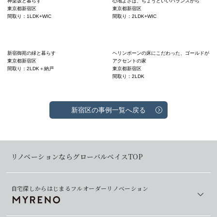
神楽坂と暮らす
心地よさは、ちょうどいいバランスから
東京都新宿区
東京都新宿区
間取り：1LDK+WIC
間取り：2LDK+WIC
新宿御苑の緑と暮らす
ヘリンボーンの床にこだわった、ゴールドが
東京都新宿区
アクセントの家
間取り：2LDK＋納戸
東京都新宿区
間取り：2LDK
新宿区の事例一覧へ戻る
リノベーションならグローバルベイスTOP
自宅探しからはじまるフルオーダーリノベーション