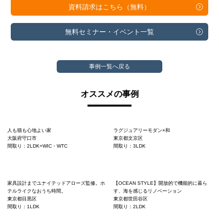
資料請求は
こちら（無料）
無料セミナー・
イベント一覧
事例一覧へ戻る
オススメの事例
人も猫も心地よい家
ラグジュアリーモダン×和
大阪府守口市
東京都文京区
間取り：2LDK+WIC・WTC
間取り：3LDK
家具設計までユナイテッドアローズ監修。ホ
【OCEAN STYLE】開放的で機能的に暮ら
テルライクなおうち時間。
す、海を感じるリノベーション
東京都目黒区
東京都世田谷区
間取り：1LDK
間取り：2LDK