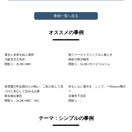
事例一覧へ戻る
オススメの事例
過去と未来を結ぶ場所
猫ファーストでシンプルに暮らす
大阪市天王寺区
神奈川県川崎市
間取り：2LDK+WIC
間取り：1LDK+サービスルーム
保育園の申込期日との戦い、二転三転して見
何もしない贅沢を、ここで。ーShizuru鴨川
つけた安心して住めるお家
ー
東京都台東区
京都市下京区
間取り：2LDK+WIC・SIC
間取り：-
テーマ：シンプルの事例