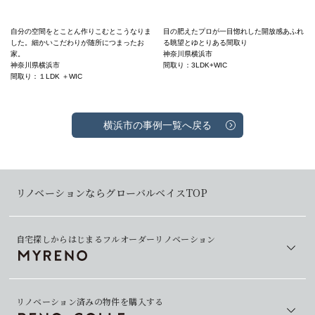
自分の空間をとことん作りこむとこうなりま
目の肥えたプロが一目惚れした開放感あふれ
した。細かいこだわりが随所につまったお
る眺望とゆとりある間取り
家。
神奈川県横浜市
神奈川県横浜市
間取り：3LDK+WIC
間取り：１LDK ＋WIC
横浜市の事例一覧へ戻る
リノベーションならグローバルベイスTOP
自宅探しからはじまるフルオーダーリノベーション
リノベーション済みの物件を購入する