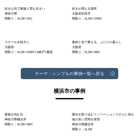
好きな街で家族と育む住まい
好きが増える場所
神奈川県
大阪府吹田市
間取り：3LDK+SIC
間取り：3LDK+2WIC
スケールを味方に
素材と色で整える、ふたりの暮らし
大阪府
大阪府
間取り：4LDK+2WIC+2納戸+書斎
間取り：2LDK+WIC
テーマ：シンプルの事例一覧へ戻る
横浜市の事例
家族を包む白
陽光を取り込むリノベーションでさらに居心
神奈川県横浜市
地の良い空間を実現
間取り：3LDK+WIC
神奈川県横浜市
間取り：3LDK