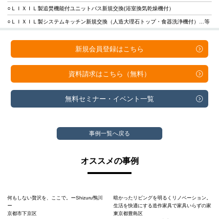
○ＬＩＸＩＬ製追焚機能付ユニットバス新規交換(浴室換気乾燥機付）
○ＬＩＸＩＬ製システムキッチン新規交換（人造大理石トップ・食器洗浄機付）…等
新規会員登録は
こちら
資料請求は
こちら（無料）
無料セミナー・
イベント一覧
事例一覧へ戻る
オススメの事例
何もしない贅沢を、ここで。ーShizuru鴨川
暗かったリビングを明るくリノベーション。
ー
生活を快適にする造作家具で家具いらずの家
京都市下京区
東京都豊島区