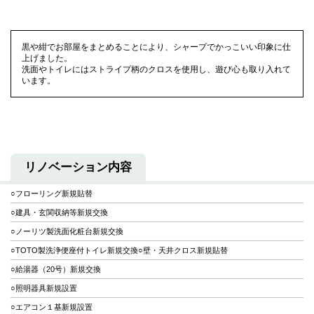
黒や紺でお部屋をまとめることにより、シャープでかっこいい印象に仕
上げました。
洗面やトイレにはストライプ柄のクロスを使用し、遊び心も取り入れて
います。
リノベーション内容
○フローリング新規貼替
○建具・玄関収納等新規交換
○ノーリツ製洗面化粧台新規交換
○TOTO製洗浄便座付トイレ新規交換○壁・天井クロス新規貼替
○給湯器（20号）新規交換
○照明器具新規設置
○エアコン１基新規設置