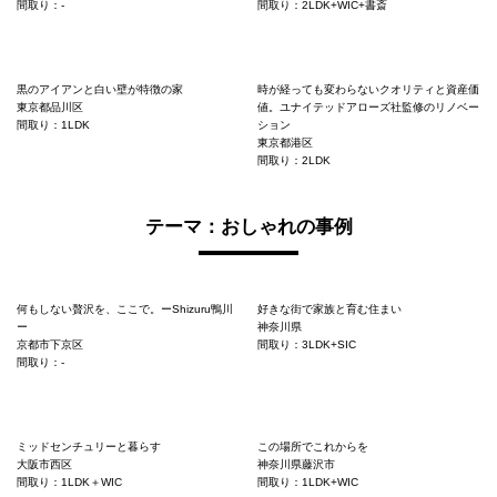
間取り：-
間取り：2LDK+WIC+書斎
黒のアイアンと白い壁が特徴の家
時が経っても変わらないクオリティと資産価
東京都品川区
値。ユナイテッドアローズ社監修のリノベー
間取り：1LDK
ション
東京都港区
間取り：2LDK
テーマ：おしゃれの事例
何もしない贅沢を、ここで。ーShizuru鴨川
好きな街で家族と育む住まい
ー
神奈川県
京都市下京区
間取り：3LDK+SIC
間取り：-
ミッドセンチュリーと暮らす
この場所でこれからを
大阪市西区
神奈川県藤沢市
間取り：1LDK＋WIC
間取り：1LDK+WIC