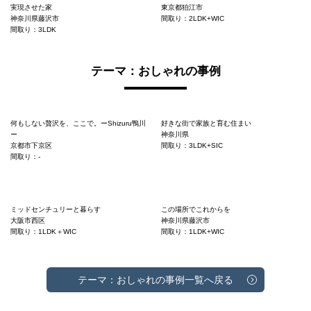
実現させた家
東京都狛江市
神奈川県藤沢市
間取り：2LDK+WIC
間取り：3LDK
テーマ：おしゃれの事例
何もしない贅沢を、ここで。ーShizuru鴨川
好きな街で家族と育む住まい
ー
神奈川県
京都市下京区
間取り：3LDK+SIC
間取り：-
ミッドセンチュリーと暮らす
この場所でこれからを
大阪市西区
神奈川県藤沢市
間取り：1LDK＋WIC
間取り：1LDK+WIC
テーマ：おしゃれの事例一覧へ戻る