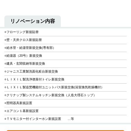
リノベーション内容
○フローリング新規貼替
○壁・天井クロス新規貼替
○給水管・給湯管新規交換(専有部）
○給湯器（20号）新規交換
○建具・玄関収納等新規交換
○ジャニス工業製洗面化粧台新規交換
○ＬＩＸＩＬ製洗浄便座付トイレ新規交換
○ＬＩＸＩＬ製追焚機能付ユニットバス新規交換(浴室換気乾燥機付）
○クリナップ製システムキッチン新規交換（人造大理石トップ）
○照明器具新規設置
○エアコン１基新規設置
○ＴＶモニター付インターホン新規設置 …等