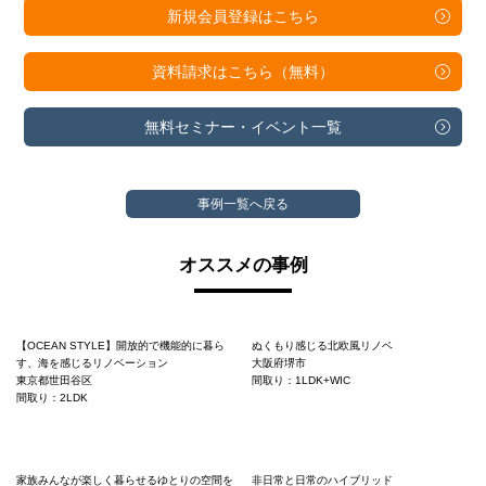
新規会員登録は
こちら
資料請求は
こちら（無料）
無料セミナー・
イベント一覧
事例一覧へ戻る
オススメの事例
【OCEAN STYLE】開放的で機能的に暮ら
ぬくもり感じる北欧風リノベ
す、海を感じるリノベーション
大阪府堺市
東京都世田谷区
間取り：1LDK+WIC
間取り：2LDK
家族みんなが楽しく暮らせるゆとりの空間を
非日常と日常のハイブリッド