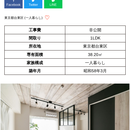
Facebook
Twitter
LINE
東京都台東区 (一人暮らし)
工事費
非公開
間取り
1LDK
所在地
東京都台東区
専有面積
38.20㎡
家族構成
一人暮らし
築年月
昭和58年3月