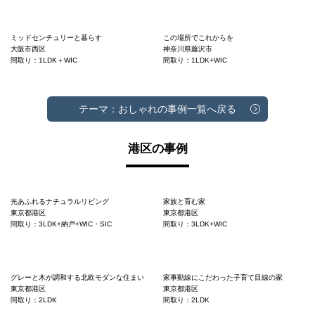
ミッドセンチュリーと暮らす
この場所でこれからを
大阪市西区
神奈川県藤沢市
間取り：1LDK＋WIC
間取り：1LDK+WIC
テーマ：おしゃれの事例一覧へ戻る
港区の事例
光あふれるナチュラルリビング
家族と育む家
東京都港区
東京都港区
間取り：3LDK+納戸+WIC・SIC
間取り：3LDK+WIC
グレーと木が調和する北欧モダンな住まい
家事動線にこだわった子育て目線の家
東京都港区
東京都港区
間取り：2LDK
間取り：2LDK