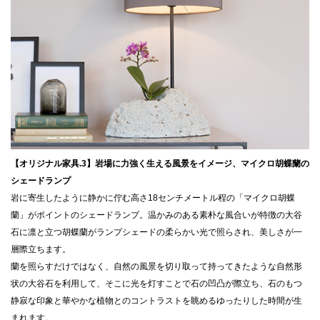
【オリジナル家具.3】岩場に力強く生える風景をイメージ、マイクロ胡蝶蘭の
シェードランプ
岩に寄生したように静かに佇む高さ18センチメートル程の「マイクロ胡蝶
蘭」がポイントのシェードランプ。温かみのある素朴な風合いが特徴の大谷
石に凛と立つ胡蝶蘭がランプシェードの柔らかい光で照らされ、美しさが一
層際立ちます。
蘭を照らすだけではなく、自然の風景を切り取って持ってきたような自然形
状の大谷石を利用して、そこに光を灯すことで石の凹凸が際立ち、石のもつ
静寂な印象と華やかな植物とのコントラストを眺めるゆったりした時間が生
まれます。