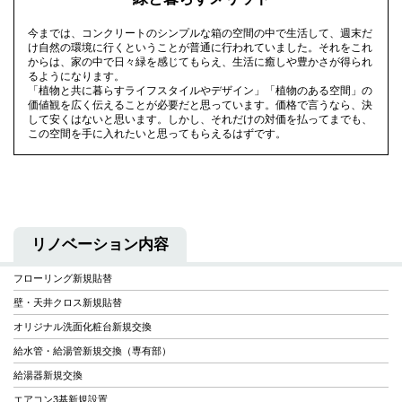
今までは、コンクリートのシンプルな箱の空間の中で生活して、週末だ
け自然の環境に行くということが普通に行われていました。それをこれ
からは、家の中で日々緑を感じてもらえ、生活に癒しや豊かさが得られ
るようになります。
「植物と共に暮らすライフスタイルやデザイン」「植物のある空間」の
価値観を広く伝えることが必要だと思っています。価格で言うなら、決
して安くはないと思います。しかし、それだけの対価を払ってまでも、
この空間を手に入れたいと思ってもらえるはずです。
リノベーション内容
フローリング新規貼替
壁・天井クロス新規貼替
オリジナル洗面化粧台新規交換
給水管・給湯管新規交換（専有部）
給湯器新規交換
エアコン3基新規設置