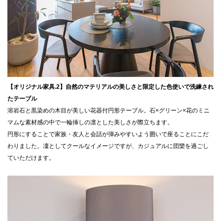
【オリジナル家具.2】自然のマテリアルの美しさと限定した色使いで洗練され
たテーブル
溶岩石と黒染めの木目が美しい花器付円形テーブル。石×グリーン×花のミニ
マムな素材感の中で一輪挿しの凛とした美しさが際立ちます。
円形にすることで家族・友人と会話が弾みやすいよう囲いで座ることにこだ
わりました。凜としてクールなイメージですが、カジュアルに団欒を過ごし
ていただけます。