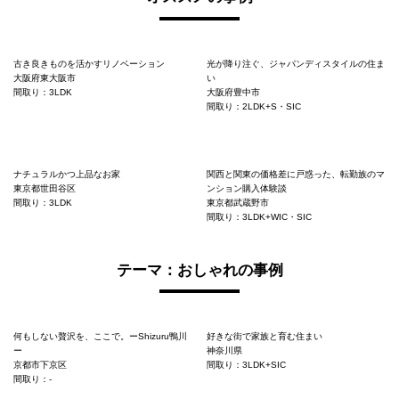
古き良きものを活かすリノベーション
光が降り注ぐ、ジャパンディスタイルの住ま
大阪府東大阪市
い
間取り：3LDK
大阪府豊中市
間取り：2LDK+S・SIC
ナチュラルかつ上品なお家
関西と関東の価格差に戸惑った、転勤族のマ
東京都世田谷区
ンション購入体験談
間取り：3LDK
東京都武蔵野市
間取り：3LDK+WIC・SIC
テーマ：おしゃれの事例
何もしない贅沢を、ここで。ーShizuru鴨川
好きな街で家族と育む住まい
ー
神奈川県
京都市下京区
間取り：3LDK+SIC
間取り：-