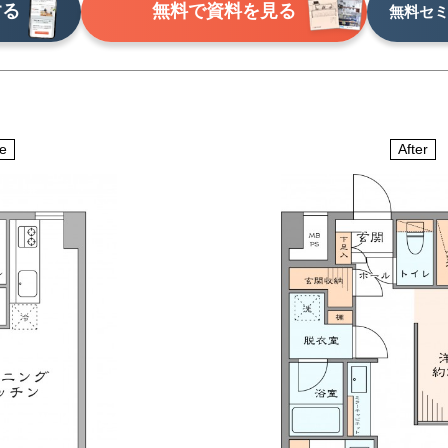
する
無料で資料を見る
無料セ
e
After