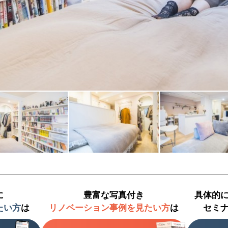
に
豊富な写真付き
具体的
たい方
は
リノベーション事例を見たい方
は
セミ