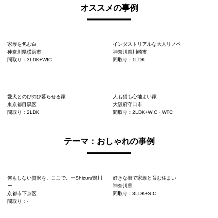
オススメの事例
家族を包む白
インダストリアルな大人リノベ
神奈川県横浜市
神奈川県川崎市
間取り：3LDK+WIC
間取り：1LDK
愛犬とのびのび暮らせる家
人も猫も心地よい家
東京都目黒区
大阪府守口市
間取り：2LDK
間取り：2LDK+WIC・WTC
テーマ：おしゃれの事例
何もしない贅沢を、ここで。ーShizuru鴨川
好きな街で家族と育む住まい
ー
神奈川県
京都市下京区
間取り：3LDK+SIC
間取り：-