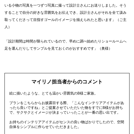
いる小物の写真を一つずつ写真に撮って設計士さんにお送りしました。そう
することで自分の好きな雰囲気をお伝えでき、設計士さんがそれを全て汲み
取ってくださって目指すゴールのイメージを揃えられたと思います」（ご主
人）
「設計期間は時間が限られているので、早めに調べ始めたりショールームへ
足を運んだりしてサンプルを見ておくのがおすすめです」（奥様）
マイリノ担当者からのコメント
絵に描いたような、とても温かい雰囲気のB様ご家族。
プランをこちらからお披露目する際、「こんなインテリアアイテムがあ
ったら良いですね」とご提案させていただいた物をすでにB様がお持ち
で、サクサクとイメージが決まっていったことが一番の思い出です。
お持ちのインテリアアイテムがセンスの良い物ばかりでしたので、空間
自体をシンプルに作らせていただきました。