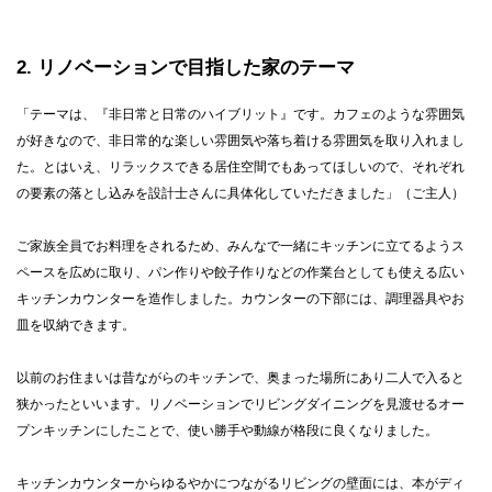
2
リノベーションで目指した家のテーマ
「テーマは、『非日常と日常のハイブリット』です。カフェのような雰囲気
が好きなので、非日常的な楽しい雰囲気や落ち着ける雰囲気を取り入れまし
た。とはいえ、リラックスできる居住空間でもあってほしいので、それぞれ
の要素の落とし込みを設計士さんに具体化していただきました」（ご主人）
ご家族全員でお料理をされるため、みんなで一緒にキッチンに立てるようス
ペースを広めに取り、パン作りや餃子作りなどの作業台としても使える広い
キッチンカウンターを造作しました。カウンターの下部には、調理器具やお
皿を収納できます。
以前のお住まいは昔ながらのキッチンで、奥まった場所にあり二人で入ると
狭かったといいます。リノベーションでリビングダイニングを見渡せるオー
プンキッチンにしたことで、使い勝手や動線が格段に良くなりました。
キッチンカウンターからゆるやかにつながるリビングの壁面には、本がディ