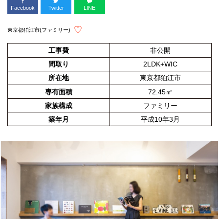
Facebook
Twitter
LINE
東京都狛江市(ファミリー)
工事費
非公開
間取り
2LDK+WIC
所在地
東京都狛江市
専有面積
72.45㎡
家族構成
ファミリー
築年月
平成10年3月