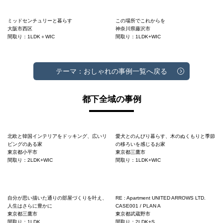
ミッドセンチュリーと暮らす
この場所でこれからを
大阪市西区
神奈川県藤沢市
間取り：1LDK＋WIC
間取り：1LDK+WIC
テーマ：おしゃれの事例一覧へ戻る
都下全域の事例
北欧と韓国インテリアをドッキング、広いリ
愛犬とのんびり暮らす、木のぬくもりと季節
ビングのある家
の移ろいを感じるお家
東京都小平市
東京都三鷹市
間取り：2LDK+WIC
間取り：1LDK+WIC
自分が思い描いた通りの部屋づくりを叶え、
RE : Apartment UNITED ARROWS LTD.
人生はさらに豊かに
CASE001 / PLAN A
東京都三鷹市
東京都武蔵野市
間取り：1LDK
間取り：2LDK+S