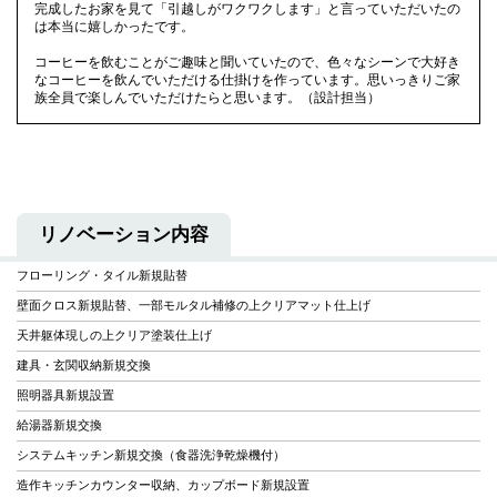
完成したお家を見て「引越しがワクワクします」と言っていただいたの
は本当に嬉しかったです。
コーヒーを飲むことがご趣味と聞いていたので、色々なシーンで大好き
なコーヒーを飲んでいただける仕掛けを作っています。思いっきりご家
族全員で楽しんでいただけたらと思います。（設計担当）
リノベーション内容
フローリング・タイル新規貼替
壁面クロス新規貼替、一部モルタル補修の上クリアマット仕上げ
天井躯体現しの上クリア塗装仕上げ
建具・玄関収納新規交換
照明器具新規設置
給湯器新規交換
システムキッチン新規交換（食器洗浄乾燥機付）
造作キッチンカウンター収納、カップボード新規設置