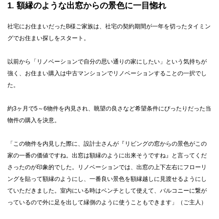
1
額縁のような出窓からの景色に一目惚れ
社宅にお住まいだったB様ご家族は、社宅の契約期間が一年を切ったタイミン
グでお住まい探しをスタート。
以前から「リノベーションで自分の思い通りの家にしたい」という気持ちが
強く、お住まい購入は中古マンションでリノベーションすることの一択でし
た。
約3ヶ月で5～6物件を内見され、眺望の良さなど希望条件にぴったりだった当
物件の購入を決意。
「この物件を内見した際に、設計士さんが『リビングの窓からの景色がこの
家の一番の価値ですね。出窓は額縁のように出来そうですね』と言ってくだ
さったのが印象的でした。リノベーションでは、出窓の上下左右にフローリ
ングを貼って額縁のようにし、一番良い景色を額縁越しに見渡せるようにし
ていただきました。室内にいる時はベンチとして使えて、バルコニーに繋が
っているので外に足を出して縁側のように使うこともできます」（ご主人）