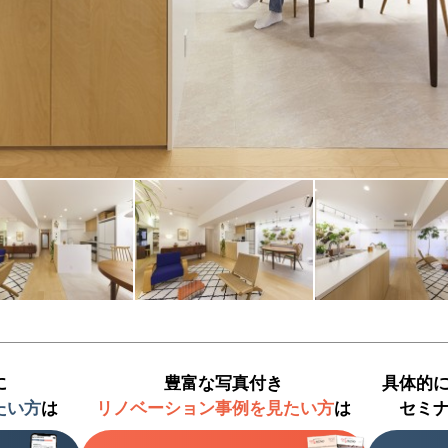
に
豊富な写真付き
具体的
たい方
は
リノベーション事例を見たい方
は
セミ