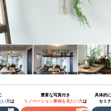
に
豊富な写真付き
具体的
たい方
は
リノベーション事例を見たい方
は
セミ