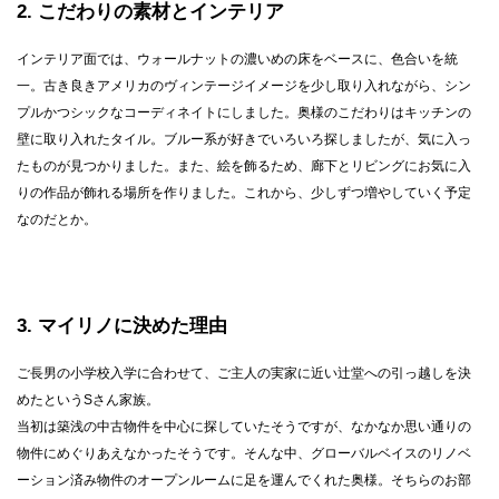
2
こだわりの素材とインテリア
インテリア面では、ウォールナットの濃いめの床をベースに、色合いを統
一。古き良きアメリカのヴィンテージイメージを少し取り入れながら、シン
プルかつシックなコーディネイトにしました。奥様のこだわりはキッチンの
壁に取り入れたタイル。ブルー系が好きでいろいろ探しましたが、気に入っ
たものが見つかりました。また、絵を飾るため、廊下とリビングにお気に入
りの作品が飾れる場所を作りました。これから、少しずつ増やしていく予定
なのだとか。
3
マイリノに決めた理由
ご長男の小学校入学に合わせて、ご主人の実家に近い辻堂への引っ越しを決
めたというSさん家族。
当初は築浅の中古物件を中心に探していたそうですが、なかなか思い通りの
物件にめぐりあえなかったそうです。そんな中、グローバルベイスのリノベ
ーション済み物件のオープンルームに足を運んでくれた奥様。そちらのお部