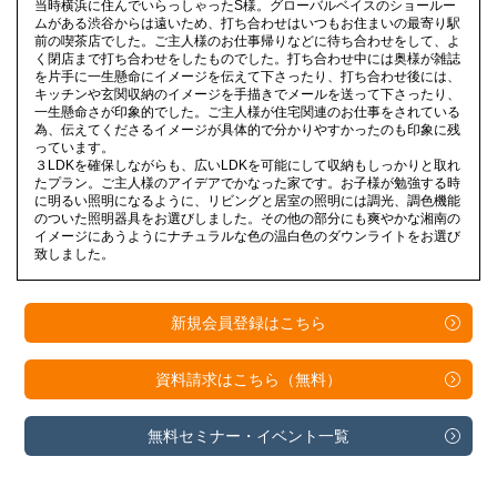
当時横浜に住んでいらっしゃったS様。グローバルベイスのショールー
ムがある渋谷からは遠いため、打ち合わせはいつもお住まいの最寄り駅
前の喫茶店でした。ご主人様のお仕事帰りなどに待ち合わせをして、よ
く閉店まで打ち合わせをしたものでした。打ち合わせ中には奥様が雑誌
を片手に一生懸命にイメージを伝えて下さったり、打ち合わせ後には、
キッチンや玄関収納のイメージを手描きでメールを送って下さったり、
一生懸命さが印象的でした。ご主人様が住宅関連のお仕事をされている
為、伝えてくださるイメージが具体的で分かりやすかったのも印象に残
っています。
３LDKを確保しながらも、広いLDKを可能にして収納もしっかりと取れ
たプラン。ご主人様のアイデアでかなった家です。お子様が勉強する時
に明るい照明になるように、リビングと居室の照明には調光、調色機能
のついた照明器具をお選びしました。その他の部分にも爽やかな湘南の
イメージにあうようにナチュラルな色の温白色のダウンライトをお選び
致しました。
新規会員登録は
こちら
資料請求は
こちら（無料）
無料セミナー・
イベント一覧