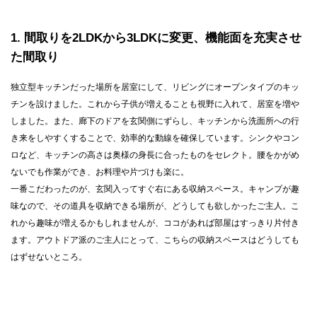
1
間取りを2LDKから3LDKに変更、機能面を充実させ
た間取り
独立型キッチンだった場所を居室にして、リビングにオープンタイプのキッ
チンを設けました。これから子供が増えることも視野に入れて、居室を増や
しました。また、廊下のドアを玄関側にずらし、キッチンから洗面所への行
き来をしやすくすることで、効率的な動線を確保しています。シンクやコン
ロなど、キッチンの高さは奥様の身長に合ったものをセレクト。腰をかがめ
ないでも作業ができ、お料理や片づけも楽に。
一番こだわったのが、玄関入ってすぐ右にある収納スペース。キャンプが趣
味なので、その道具を収納できる場所が、どうしても欲しかったご主人。こ
れから趣味が増えるかもしれませんが、ココがあれば部屋はすっきり片付き
ます。アウトドア派のご主人にとって、こちらの収納スペースはどうしても
はずせないところ。