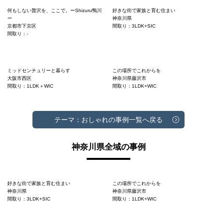
何もしない贅沢を、ここで。ーShizuru鴨川
好きな街で家族と育む住まい
ー
神奈川県
京都市下京区
間取り：3LDK+SIC
間取り：-
ミッドセンチュリーと暮らす
この場所でこれからを
大阪市西区
神奈川県藤沢市
間取り：1LDK＋WIC
間取り：1LDK+WIC
テーマ：おしゃれの事例一覧へ戻る
神奈川県全域の事例
好きな街で家族と育む住まい
この場所でこれからを
神奈川県
神奈川県藤沢市
間取り：3LDK+SIC
間取り：1LDK+WIC