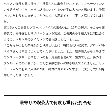
ベイスの物件を見に行って、営業さんに出会えたことで、リノベーションと
いう選択がでてき、本当に納得のいく住まいが手に入ったと思います。予算
内でこだわりをカタチにできたので、大満足です」（妻）と話してくれまし
た。
実はSさんご夫妻とグローバルベイスの出会いは、16年の10月。そこから超
特急で、物件探しとリノベーションを実施。ご長男の小学校入学に間に合う
ように、ギリギリのタイミングで引っ越しとなりました。
「こちらが出した条件がかなり厳しい上に、時間もない状況で、グローバル
ベイスさんは本当によくしてくださいました。また、物件購入から工事まで
ワンストップサービスというのも、資金面も含めて、魅力でした。あのオー
プンルームでの出会いが、こんな素敵な家への縁を結んでくれました。リノ
ベーションでお気に入りの空間、絶対におススメですよ」（夫）と太鼓判を
押してくださいました。
最寄りの喫茶店で何度も重ねた打合せ