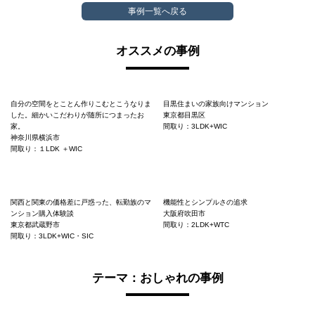
事例一覧へ戻る
オススメの事例
自分の空間をとことん作りこむとこうなりま
目黒住まいの家族向けマンション
した。細かいこだわりが随所につまったお
東京都目黒区
家。
間取り：3LDK+WIC
神奈川県横浜市
間取り：１LDK ＋WIC
関西と関東の価格差に戸惑った、転勤族のマ
機能性とシンプルさの追求
ンション購入体験談
大阪府吹田市
東京都武蔵野市
間取り：2LDK+WTC
間取り：3LDK+WIC・SIC
テーマ：おしゃれの事例