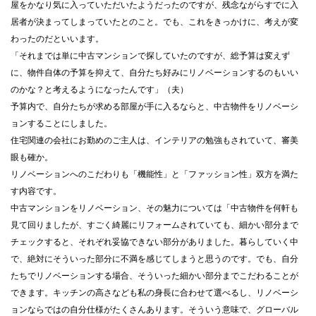
屋をかなり気に入っていただいたようだったのですが、残念ながらすでに入
居者が決まってしまっていたとのこと。でも、これをきっかけに、考えが変
わったのだといいます。
「それまでは単に中古マンションで探していたのですが、総予算は変えず
に、物件自体の予算を抑えて、自分たち好みにリノベーションするのもいい
のかな？と考えるようになったんです」（夫）
予算内で、自分たちが求める部屋が手に入るならと、中古物件をリノベーシ
ョンすることにしました。
住宅関連の会社にお勤めのご主人は、インテリアの勉強もされていて、審美
眼も確か。
リノベーションへのこだわりも「機能性」と「ファッション性」双方を満た
す内容です。
中古マンションをリノベーション、その魅力については「中古物件を何軒も
見て回りましたが、すごく綺麗にリフォームされていても、細かい部分まで
チェックすると、それぞれ妥協できない部分がありました。暮らしていく中
で、絶対にそういった部分に不満を感じてしまうと思うのです。でも、自分
たちでリノベーションする場合、そういった細かい部分までこだわることが
できます。キッチンの高さなども私の身長に合わせて選べるし、リノベーシ
ョンならではの自分仕様がたくさんあります。そういう意味で、グローバル