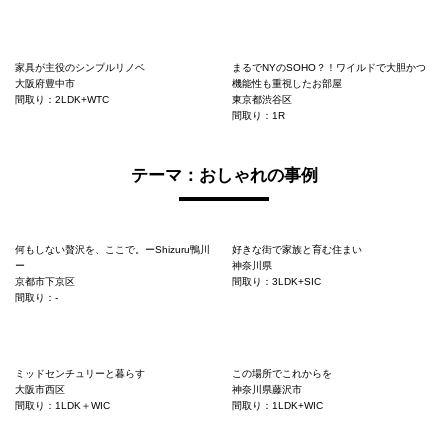
家具が主役のシンプルリノベ
まるでNYのSOHO？！ワイルドで大胆かつ
大阪府豊中市
機能性も重視したお部屋
間取り：2LDK+WTC
東京都渋谷区
間取り：1R
テーマ：おしゃれの事例
何もしない贅沢を、ここで。ーShizuru鴨川
好きな街で家族と育む住まい
ー
神奈川県
京都市下京区
間取り：3LDK+SIC
間取り：-
ミッドセンチュリーと暮らす
この場所でこれからを
大阪市西区
神奈川県藤沢市
間取り：1LDK＋WIC
間取り：1LDK+WIC