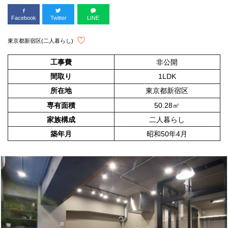
Facebook
Twitter
LINE
東京都新宿区(二人暮らし)
工事費
非公開
間取り
1LDK
所在地
東京都新宿区
専有面積
50.28㎡
家族構成
二人暮らし
築年月
昭和50年4月