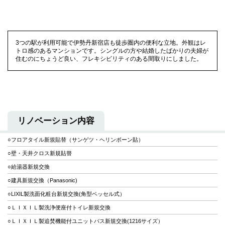
3つの駅が利用可能で伊勢丹新宿店も徒歩圏内の便利な立地。外観はレ
トロ感のあるマンションです。シングルの方や結婚したばかりの夫婦が
住むのにちょうど良い、フレキシビリティのある間取りにしました。
リノベーション内容
○フロアタイル新規貼替（サンゲツ・ヘリンボーン貼）
○壁・天井クロス新規貼替
○給湯器新規交換
○建具新規交換（Panasonic)
○LIXIL製洗面化粧台新規交換(角型ベッセル式）
○ＬＩＸＩＬ製洗浄便座付トイレ新規交換
○ＬＩＸＩＬ製追焚機能付ユニットバス新規交換(1216サイズ）