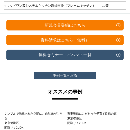
○ウッドワン製システムキッチン新規交換（フレームキッチン） …等
新規会員登録は
こちら
資料請求は
こちら（無料）
無料セミナー・
イベント一覧
事例一覧へ戻る
オススメの事例
シンプルで洗練された空間に、自然光が生き
家事動線にこだわった子育て目線の家
る
東京都港区
東京都港区
間取り：2LDK
間取り：2LDK