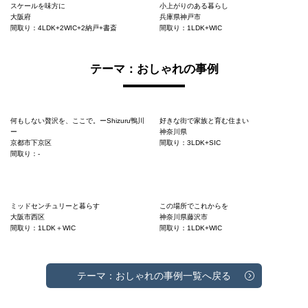
スケールを味方に
小上がりのある暮らし
大阪府
兵庫県神戸市
間取り：4LDK+2WIC+2納戸+書斎
間取り：1LDK+WIC
テーマ：おしゃれの事例
何もしない贅沢を、ここで。ーShizuru鴨川
好きな街で家族と育む住まい
ー
神奈川県
京都市下京区
間取り：3LDK+SIC
間取り：-
ミッドセンチュリーと暮らす
この場所でこれからを
大阪市西区
神奈川県藤沢市
間取り：1LDK＋WIC
間取り：1LDK+WIC
テーマ：おしゃれの事例一覧へ戻る