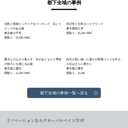
都下全域の事例
北欧と韓国インテリアをドッキング、広いリ
非日常と日常のハイブリッド
ビングのある家
東京都狛江市
東京都小平市
間取り：2LDK+WIC
間取り：2LDK+WIC
愛犬とのんびり暮らす、木のぬくもりと季節
自分が思い描いた通りの部屋づくりを叶え、
の移ろいを感じるお家
人生はさらに豊かに
東京都三鷹市
東京都三鷹市
間取り：1LDK+WIC
間取り：1LDK
都下全域の事例一覧へ戻る
リノベーションならグローバルベイスTOP