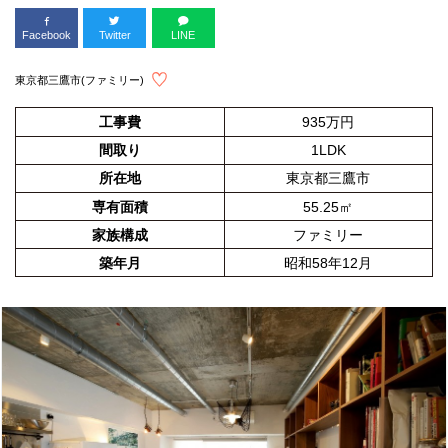
Facebook
Twitter
LINE
東京都三鷹市(ファミリー)
工事費
935万円
間取り
1LDK
所在地
東京都三鷹市
専有面積
55.25㎡
家族構成
ファミリー
築年月
昭和58年12月