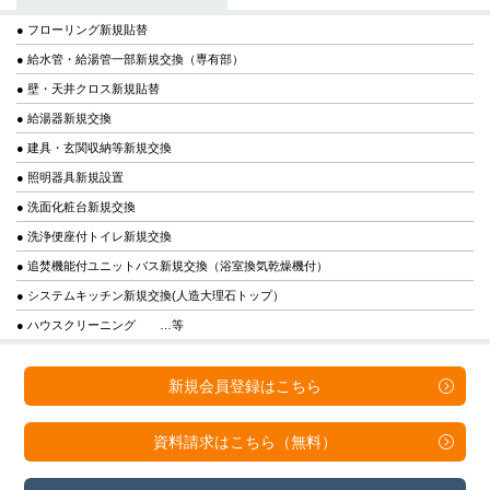
● フローリング新規貼替
● 給水管・給湯管一部新規交換（専有部）
● 壁・天井クロス新規貼替
● 給湯器新規交換
● 建具・玄関収納等新規交換
● 照明器具新規設置
● 洗面化粧台新規交換
● 洗浄便座付トイレ新規交換
● 追焚機能付ユニットバス新規交換（浴室換気乾燥機付）
● システムキッチン新規交換(人造大理石トップ）
● ハウスクリーニング …等
新規会員登録は
こちら
資料請求は
こちら（無料）