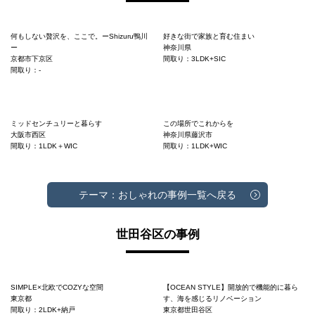
何もしない贅沢を、ここで。ーShizuru鴨川
好きな街で家族と育む住まい
ー
神奈川県
京都市下京区
間取り：3LDK+SIC
間取り：-
ミッドセンチュリーと暮らす
この場所でこれからを
大阪市西区
神奈川県藤沢市
間取り：1LDK＋WIC
間取り：1LDK+WIC
テーマ：おしゃれの事例一覧へ戻る
世田谷区の事例
SIMPLE×北欧でCOZYな空間
【OCEAN STYLE】開放的で機能的に暮ら
東京都
す、海を感じるリノベーション
間取り：2LDK+納戸
東京都世田谷区