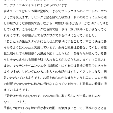
で、ナチュラルテイストにまとめられています。
書斎スペースはレンガ風の壁紙で、まるでブルックリンのアパートの一室の
ようにも見えます。リビングと壁を隔てた寝室は、ドアの向こうに広がる隠
し部屋のような雰囲気でありながら、8畳近い広さがあり、かなりゆったりと
しています。こちらはダークな色調で統一され、深い眠りへといざなってく
れそうです。各部屋がとてもワクワクできる作りになっていました。
「自分たちの生活スタイルに合わせた間取りにすることで、本当に快適に暮
らせるようになったと実感しています。余分な部屋は必要ないですし、部屋
数は減らしても毎日使うお風呂を広くしようとか、自分たちが望んでいる暮
らしをかなえられる設備を取り入れるなどが大切だと思います」（ご主人）
また、キッチンをペニンシュラ（対面式）にするのは奥様の要望でもあった
ようですが、リビングにいるご主人との会話がはずむレイアウトになり、満
足いただいているようです。お酒を飲むのが大好きというお二人。コロナ禍
の影響でなかなか外に飲みに行けなくなっている昨今。お家飲みの時間も増
えているようです。
「最近は外出できないので、お休みの日に家で呑むのが一番の楽しみか
な？」（ご主人）
手作りのおつまみを肴に我が家で晩酌。お酒好きにとって、至福のひととき