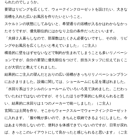
られたのでしょうか。
要望はリビングを広くして、ウォークインクローゼットを設けたい、大きな
浴槽を入れた広いお風呂を作りたいということ。
スケルトンの状態にしてみないと、希望通りの浴槽が入るかはわからなかっ
たそうですが、優先順位的にはかなり上位の条件だったといいます。
「夫婦２人暮らしなので、部屋数はたくさん必要ないですし、その分、リビ
ングやお風呂を広くしたいと考えていました」（ご主人）
構造的に壁をはずせないなどで制約が生まれてしまうことも多いリノベーシ
ョンですが、自分の要望に優先順位をつけて、担当スタッフに伝えておくこ
とが大切だと教えてくれました。
結果的にご主人の望んだとおりの広い浴槽がきっちりリノベーションプラン
におさまりました。設備に関しては、ショールームにも足を運ばれました。
「水回り系はリクシルのショールームでいろいろ見て決めました。こだわっ
ていたわけではないのですが、そうしたほうが予算的にも抑えられると思
い、結果的に水回りは１つのメーカーで統一しました」（ご主人）
玄関には土間を作り、そこからウォークスルーでウォークインクローゼット
に入れます。「服や靴が多いので、きちんと収納できるようにしました。今
はあまり外出しないので、便利さを体感できていないのですが、日常が戻れ
ば、きっとこのレイアウトにして良かったと感じられると思います」（ご主