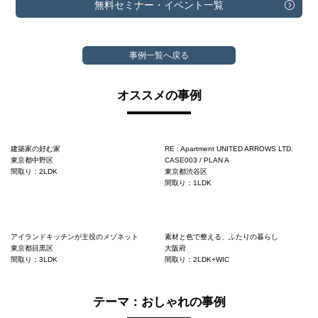
無料セミナー・
イベント一覧
事例一覧へ戻る
オススメの事例
建築家の好む家
RE : Apartment UNITED ARROWS LTD.
東京都中野区
CASE003 / PLAN A
間取り：2LDK
東京都渋谷区
間取り：1LDK
アイランドキッチンが主役のメゾネット
素材と色で整える、ふたりの暮らし
東京都目黒区
大阪府
間取り：3LDK
間取り：2LDK+WIC
テーマ：おしゃれの事例