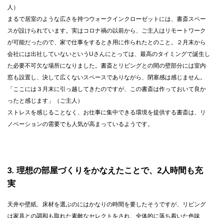
人）
まるで居室のような広さを持つウォークインクローゼットには、書斎スペー
スが設けられています。実はコロナ禍の以前から、ご主人はリモートワーク
が可能だったので、家で仕事をするとき用に作られたとのこと。２月末から
会社には出社していないというUさんにとっては、最高のタイミングで誕生し
た必要不可欠な場所になりました。書斎とリビングとの間の壁部分には室内
窓も設置し、決して広くないスペースでありながら、閉塞感は感じません。
「ここには３月末に引っ越してきたのですが、この書斎は作っておいて良か
ったと感じます」（ご主人）
ストレスを感じることなく、お仕事に集中できる環境を提供する書斎は、リ
ノベーションの需要でも人気が高まっているようです。
3
理想の部屋づくりをかなえたことで、2人時間も充
実
天井や壁紙、床材を選ぶのにはかなりの時間を要したそうですが、リビング
は家具との調和も取れた素敵なセレクトをされ、全体的に落ち着いた色味