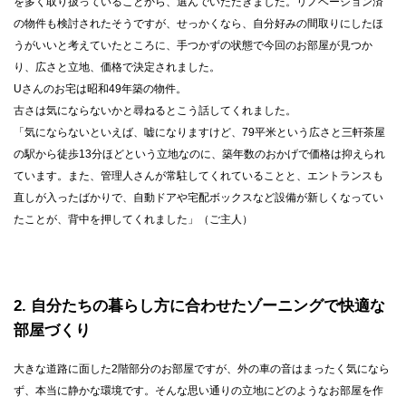
を多く取り扱っていることから、選んでいただきました。リノベーション済
の物件も検討されたそうですが、せっかくなら、自分好みの間取りにしたほ
うがいいと考えていたところに、手つかずの状態で今回のお部屋が見つか
り、広さと立地、価格で決定されました。
Uさんのお宅は昭和49年築の物件。
古さは気にならないかと尋ねるとこう話してくれました。
「気にならないといえば、嘘になりますけど、79平米という広さと三軒茶屋
の駅から徒歩13分ほどという立地なのに、築年数のおかげで価格は抑えられ
ています。また、管理人さんが常駐してくれていることと、エントランスも
直しが入ったばかりで、自動ドアや宅配ボックスなど設備が新しくなってい
たことが、背中を押してくれました」（ご主人）
2
自分たちの暮らし方に合わせたゾーニングで快適な
部屋づくり
大きな道路に面した2階部分のお部屋ですが、外の車の音はまったく気になら
ず、本当に静かな環境です。そんな思い通りの立地にどのようなお部屋を作