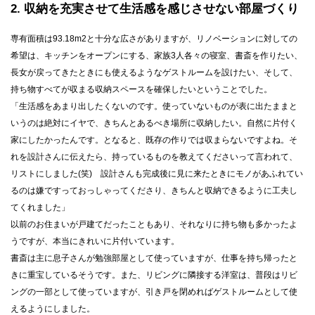
2
収納を充実させて生活感を感じさせない部屋づくり
専有面積は93.18m2と十分な広さがありますが、リノベーションに対しての
希望は、キッチンをオープンにする、家族3人各々の寝室、書斎を作りたい、
長女が戻ってきたときにも使えるようなゲストルームを設けたい、そして、
持ち物すべてが収まる収納スペースを確保したいということでした。
「生活感をあまり出したくないのです。使っていないものが表に出たままと
いうのは絶対にイヤで、きちんとあるべき場所に収納したい。自然に片付く
家にしたかったんです。となると、既存の作りでは収まらないですよね。そ
れを設計さんに伝えたら、持っているものを教えてくださいって言われて、
リストにしました(笑) 設計さんも完成後に見に来たときにモノがあふれてい
るのは嫌ですっておっしゃってくださり、きちんと収納できるように工夫し
てくれました」
以前のお住まいが戸建てだったこともあり、それなりに持ち物も多かったよ
うですが、本当にきれいに片付いています。
書斎は主に息子さんが勉強部屋として使っていますが、仕事を持ち帰ったと
きに重宝しているそうです。また、リビングに隣接する洋室は、普段はリビ
ングの一部として使っていますが、引き戸を閉めればゲストルームとして使
えるようにしました。