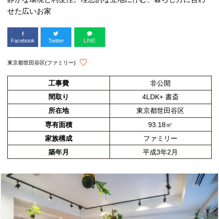
せた広いお家
Facebook
Twitter
LINE
東京都世田谷区(ファミリー)
工事費
非公開
間取り
4LDK+ 書斎
所在地
東京都世田谷区
専有面積
93.18㎡
家族構成
ファミリー
築年月
平成3年2月