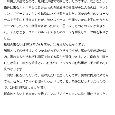
「町田が戸建てなので、最初は戸建てで探していたのですが、なかなかいい
物件に出会えず、本当に自分たちの希望通りの部屋が手に入るのは、マンシ
ョンリノベーションという結論にたどり着きました。ほかの会社のショール
ームを見学にも行きましたが、狭いスペースで空間をいかに上手に使うかを
テーマにした小さい物件が多かったので、思い描くものとのズレが大きかっ
た。そんなとき、グローバルベイスさんのページを拝見して、連絡を取りま
した」
最初の出会いは2019年の9月末か、10月頭だったそうです。
場所としての候補はいくつか上がっていたそうですが、駅から徒歩10分以
内、家族３人がそれぞれ個室を持てる広さが確保できること、南向きで陽当
たりが良く、静かな環境といった条件にピッタリのお部屋が10月の終わりに
見つかります。
「間取り図をいただいて、絶対見たいと思ったんです。実際に内見に来てみ
ても、セキュリティや管理もしっかりしている。条件にピッタリだったの
で、1件目で即決しました(笑)」
運命的ともいえる出会いを経て、フルリノベーションに取り掛かりました。