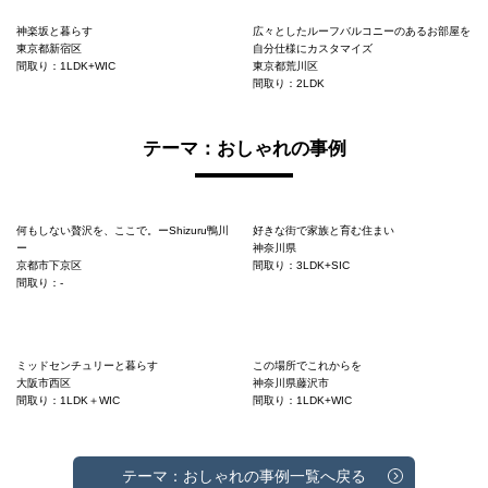
神楽坂と暮らす
広々としたルーフバルコニーのあるお部屋を
東京都新宿区
自分仕様にカスタマイズ
間取り：1LDK+WIC
東京都荒川区
間取り：2LDK
テーマ：おしゃれの事例
何もしない贅沢を、ここで。ーShizuru鴨川
好きな街で家族と育む住まい
ー
神奈川県
京都市下京区
間取り：3LDK+SIC
間取り：-
ミッドセンチュリーと暮らす
この場所でこれからを
大阪市西区
神奈川県藤沢市
間取り：1LDK＋WIC
間取り：1LDK+WIC
テーマ：おしゃれの事例一覧へ戻る