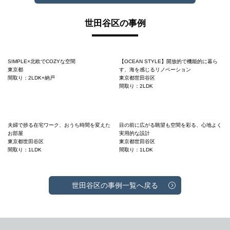
世田谷区の事例
SIMPLE×北欧でCOZYな空間
【OCEAN STYLE】開放的で機能的に暮ら
東京都
す、海を感じるリノベーション
間取り：2LDK+納戸
東京都世田谷区
間取り：2LDK
夫婦で捗る在宅ワーク、おうち時間を変えた
目の前に広がる眺望も空間を彩る、心地よく
お部屋
実用的な設計
東京都世田谷区
東京都世田谷区
間取り：1LDK
間取り：1LDK
世田谷区の事例一覧へ戻る