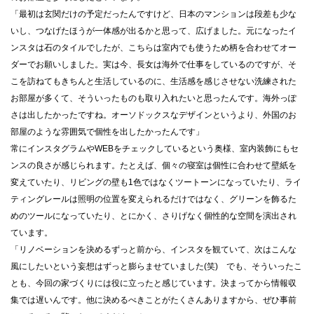
「最初は玄関だけの予定だったんですけど、日本のマンションは段差も少な
いし、つなげたほうが一体感が出るかと思って、広げました。元になったイ
ンスタは石のタイルでしたが、こちらは室内でも使うため柄を合わせてオー
ダーでお願いしました。実は今、長女は海外で仕事をしているのですが、そ
こを訪ねてもきちんと生活しているのに、生活感を感じさせない洗練された
お部屋が多くて、そういったものも取り入れたいと思ったんです。海外っぽ
さは出したかったですね。オーソドックスなデザインというより、外国のお
部屋のような雰囲気で個性を出したかったんです」
常にインスタグラムやWEBをチェックしているという奥様、室内装飾にもセ
ンスの良さが感じられます。たとえば、個々の寝室は個性に合わせて壁紙を
変えていたり、リビングの壁も1色ではなくツートーンになっていたり、ライ
ティングレールは照明の位置を変えられるだけではなく、グリーンを飾るた
めのツールになっていたり、とにかく、さりげなく個性的な空間を演出され
ています。
「リノベーションを決めるずっと前から、インスタを観ていて、次はこんな
風にしたいという妄想はずっと膨らませていました(笑) でも、そういったこ
とも、今回の家づくりには役に立ったと感じています。決まってから情報収
集では遅いんです。他に決めるべきことがたくさんありますから、ぜひ事前