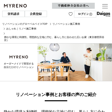
不動産仲介会社の方へ
資料請求
会員登録
ログイン
リノベーションのグローベルベイスTOP
リノベーション施工事例
おしゃれ｜リノベ施工事例
静かな環境と利便性。理想的な立地に佇む、暮らし方に合わせた広いお家（東京都世田谷
区）
オーダーメイドで実現する
自分だけのリノベーション
リノベーション事例とお客様の声のご紹介
静かな環境と利便性。理想的な立地に佇む、暮らし方に合わ