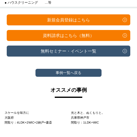
● ハウスクリーニング …等
新規会員登録は
こちら
資料請求は
こちら（無料）
無料セミナー・
イベント一覧
事例一覧へ戻る
オススメの事例
スケールを味方に
光と木と、ぬくもりと。
大阪府
兵庫県神戸市
間取り：4LDK+2WIC+2納戸+書斎
間取り：1LDK+WIC