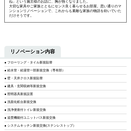
ね」という施主様のお話に、胸が熱くなりました。
大切な家具やご家族とともにセンス良く暮らせるお部屋。思い通りのマ
ンションリノベーションで、これからも素敵な家族の物語を紡いでいた
だけそうです。
リノベーション内容
● フローリング・タイル新規貼替
● 給水管・給湯管一部新規交換（専有部）
● 壁・天井クロス新規貼替
● 建具・玄関収納等新規交換
● 照明器具新規設置
● 洗面化粧台新規交換
● 洗浄便座付トイレ新規交換
● 追焚機能付ユニットバス新規交換
● システムキッチン新規交換(ステンレストップ）