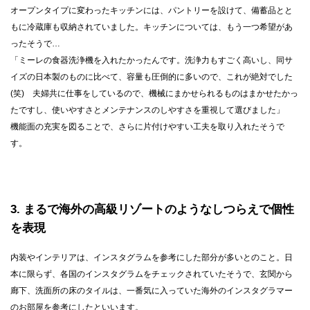
オープンタイプに変わったキッチンには、パントリーを設けて、備蓄品とと
もに冷蔵庫も収納されていました。キッチンについては、もう一つ希望があ
ったそうで…
「ミーレの食器洗浄機を入れたかったんです。洗浄力もすごく高いし、同サ
イズの日本製のものに比べて、容量も圧倒的に多いので、これが絶対でした
(笑) 夫婦共に仕事をしているので、機械にまかせられるものはまかせたかっ
たですし、使いやすさとメンテナンスのしやすさを重視して選びました」
機能面の充実を図ることで、さらに片付けやすい工夫を取り入れたそうで
す。
3
まるで海外の高級リゾートのようなしつらえで個性
を表現
内装やインテリアは、インスタグラムを参考にした部分が多いとのこと。日
本に限らず、各国のインスタグラムをチェックされていたそうで、玄関から
廊下、洗面所の床のタイルは、一番気に入っていた海外のインスタグラマー
のお部屋を参考にしたといいます。