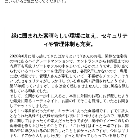
にいろいろご覧になってください！」
緑に囲まれた素晴らしい環境に加え、セキュリテ
ィや管理体制も充実。
2020年6月に引っ越してきたばかりというYさんのお宅。閑静な住宅街
の中にあるハイグレードマンションで、エントランスからお部屋までの
内廊下も高級リゾートホテルの中を歩いているかのようです。割り当て
られているエレベーターを使用するのは、各階2戸しかないので、専用
に近い感覚です。管理人さんが常駐していて、不審者をチェック。そう
いったセキュリティがしっかりしている点も高く評価されたようです。
築28年経っていますが、古さは全く感じさせませんし、逆に風格を醸し
出している印象でした。
そして、玄関から一歩中に入ると、本当に外国のお宅にお邪魔したよう
な錯覚に陥るコーディネイト。お話の中でそこを目指していたとお聞き
してナットクしました。
もう１つ印象的だったのが、キッチンにあった食器棚です。すでに故人
となられた奥様のお父様が結婚のお祝いに手作りされたもので、家具製
作に関してはまったくの素人だったそうですが、奥様のイメージ通りの
食器棚を作り上げたとのことです。「これだけはずっと一緒ですね。部
屋の中に運び入れるのに苦労したことも多かったのですが、今回はギリ
ギリ、ドアから入りました(笑) ずっと見守ってもらっている感じです