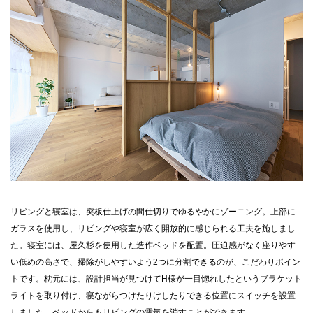
リビングと寝室は、突板仕上げの間仕切りでゆるやかにゾーニング。上部に
ガラスを使用し、リビングや寝室が広く開放的に感じられる工夫を施しまし
た。寝室には、屋久杉を使用した造作ベッドを配置。圧迫感がなく座りやす
い低めの高さで、掃除がしやすいよう2つに分割できるのが、こだわりポイン
トです。枕元には、設計担当が見つけてH様が一目惚れしたというブラケット
ライトを取り付け、寝ながらつけたりけしたりできる位置にスイッチを設置
しました。ベッドからもリビングの電気を消すことができます。