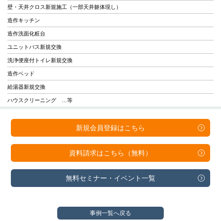
壁・天井クロス新規施工（一部天井躯体現し）
造作キッチン
造作洗面化粧台
ユニットバス新規交換
洗浄便座付トイレ新規交換
造作ベッド
給湯器新規交換
ハウスクリーニング …等
新規会員登録は
こちら
資料請求は
こちら（無料）
無料セミナー・
イベント一覧
事例一覧へ戻る