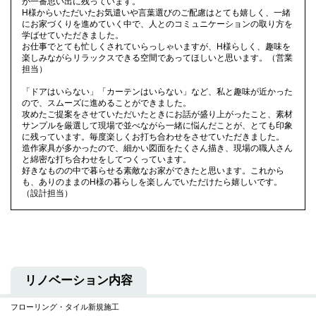
が一番思い出に残っています。
H様からいただいたお気遣いや言葉選びのご配慮はとても嬉しく、一緒
にお家づくりを進めていく中で、人とのコミュニケーションの取り方を
学ばせていただきました。
お仕事でとても忙しくされていらっしゃいますが、H様らしく、趣味を
楽しみながらリラックスできる空間であってほしいと思います。（営業
担当）
「ドアはいらない」「カーテンはいらない」など、私と趣味が近かった
ので、スムーズに進めることができました。
攻めたご提案をさせていただいたときにお話が盛り上がったこと、素材
サンプルを厳選して現場で並べながら一緒に悩んだことが、とても印象
に残っています。毎度楽しくお打ち合わせをさせていただきました。
造作家具が多かったので、細かい図面をたくさん描き、現場の職人さん
と綿密な打ち合わせをしてつくっています。
好きなものの中で暮らせる素敵なお家ができたと思います。これから
も、ありのままのH様の暮らしを楽しんでいただけたら嬉しいです。
（設計担当）
リノベーション内容
フローリング・タイル新規施工