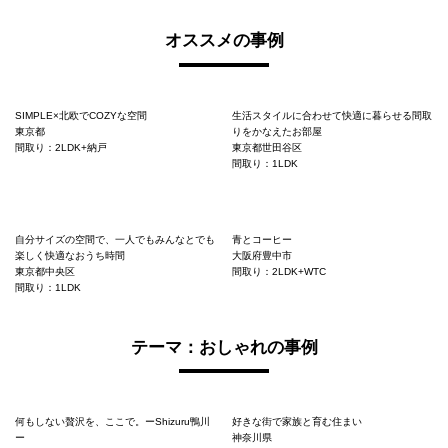
オススメの事例
SIMPLE×北欧でCOZYな空間
生活スタイルに合わせて快適に暮らせる間取
東京都
りをかなえたお部屋
間取り：2LDK+納戸
東京都世田谷区
間取り：1LDK
自分サイズの空間で、一人でもみんなとでも
青とコーヒー
楽しく快適なおうち時間
大阪府豊中市
東京都中央区
間取り：2LDK+WTC
間取り：1LDK
テーマ：おしゃれの事例
何もしない贅沢を、ここで。ーShizuru鴨川
好きな街で家族と育む住まい
ー
神奈川県