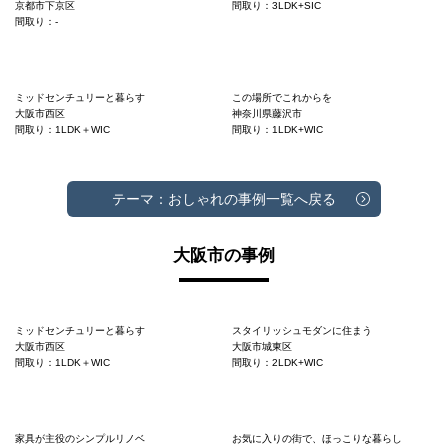
京都市下京区
間取り：3LDK+SIC
間取り：-
ミッドセンチュリーと暮らす
この場所でこれからを
大阪市西区
神奈川県藤沢市
間取り：1LDK＋WIC
間取り：1LDK+WIC
テーマ：おしゃれの事例一覧へ戻る
大阪市の事例
ミッドセンチュリーと暮らす
スタイリッシュモダンに住まう
大阪市西区
大阪市城東区
間取り：1LDK＋WIC
間取り：2LDK+WIC
家具が主役のシンプルリノベ
お気に入りの街で、ほっこりな暮らし