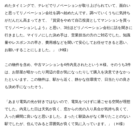
めたタイミングで、テレビでリノベーションが取り上げられていて、面白い
と思ってリノベーション会社を調べ始めたんです。調べていくうちに気持ち
がだんだん高まってきて、『賃貸をやめて自己投資としてマンションを買っ
てリノベーションしよう』と思い、3社ほどリノベーション会社に話を聞きに
行きました。マイリノにした決め手は、営業担当の方のご対応でした。知識
量やレスポンスの早さ、費用感などを聞いて安心してお任せできると思い、
お願いすることにしました。」（H様）
この物件を含め、中古マンションを4件内見されたというＨ様。そのうち3件
は、お部屋が暗かったり周辺の音が気になったりして購入を決意できなかっ
たといいます。この物件は、駅から近く、静かな住環境で、日当たりの良さ
も決め手になったそう。
「あまり電気の光が好きではないので、電気をつけずに過ごせる空間が理想
でした。内見した日は天気が良く、窓からの光の入り具合が気持ち良くて、
入った瞬間に良いなと思いました。まったく馴染みがなく降りたことのない
駅でしたが、住んでみると雰囲気が良くて気に入っています。」（Ｈ様）