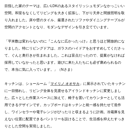
目指した家のテーマは、広いLDKのあるスタイリッシュモダンなかっこいい
空間。和室をなくしてリビングを大きく拡張し、下がり天井と間接照明を取
り入れました。床や壁のタイル、厳選されたソファやダイニングテーブルが
空間のアクセントとなり、モダンなデザインを引き立てています。
「平米数は変わらないのに『こんなに広かったっけ』と思うほど開放的にな
りました。特にリビングドアは、ガラスのハイドアをおすすめしてくださっ
て、ぐんと奥行きが生まれました。これは盲点だったので、提案がなければ
採用していなかったと思います。遊びに来た人たちにも必ず褒められるの
で、本当に気に入っています。」（Nさま）
キッチンは、ショールーム「
マイリノ オオサカ
」に展示されていたキッチン
に一目惚れし、リビング全体を見渡せるアイランドキッチンに変更しまし
た。広々とした作業スペースに加えて、椅子を置いてカウンターとしても活
用できるデザインです。カップボードはキッチンと統一感を持たせて造作
し、ワインセラーや電子レンジがぴったりと収まるように計画。冷蔵庫を見
えない位置に配置できるパントリーを設けることで、生活感を抑えたすっき
りとした空間を実現しました。