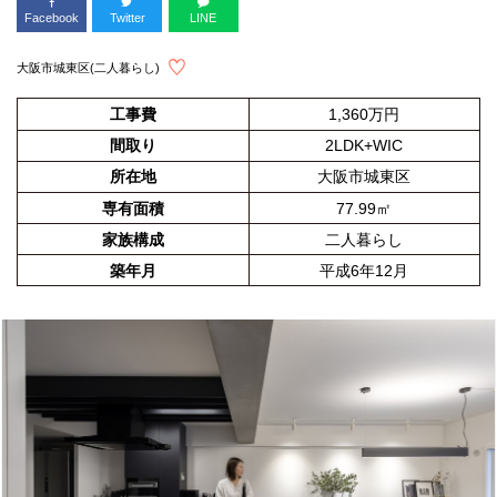
Facebook
Twitter
LINE
大阪市城東区(二人暮らし)
工事費
1,360万円
間取り
2LDK+WIC
所在地
大阪市城東区
専有面積
77.99㎡
家族構成
二人暮らし
築年月
平成6年12月