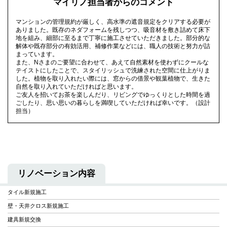
マイリノ担当者からのコメント
マンションの管理規約が厳しく、高水準の遮音規定をクリアする必要が
ありました。既存のネダフォームを残しつつ、吸音材を敷き詰めて床下
地を組み、細部に至るまで丁寧に施工させていただきました。部分的な
解体や既存部分の有効活用、補修作業などには、職人の技術と努力が詰
まっています。
また、Nさまのご要望に合わせて、あえて自然素材を使わずにクールな
テイストにしたことで、スタイリッシュで洗練された空間に仕上がりま
した。植物を取り入れたい際には、窓からの借景や観葉植物で、生きた
自然を取り入れていただければと思います。
ご友人を招いてお茶を楽しんだり、リビングでゆっくりとした時間を過
ごしたり、思い思いの暮らしを満喫していただければ幸いです。（設計
担当）
リノベーション内容
タイル新規施工
壁・天井クロス新規施工
建具新規交換