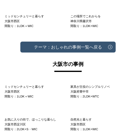
ミッドセンチュリーと暮らす
この場所でこれからを
大阪市西区
神奈川県藤沢市
間取り：1LDK＋WIC
間取り：1LDK+WIC
テーマ：おしゃれの事例一覧へ戻る
大阪市の事例
ミッドセンチュリーと暮らす
家具が主役のシンプルリノベ
大阪市西区
大阪府豊中市
間取り：1LDK＋WIC
間取り：2LDK+WTC
お気に入りの街で、ほっこりな暮らし
自然光と暮らす
大阪市西淀川区
大阪市西区
間取り：2LDK+S・WIC
間取り：1LDK+WIC