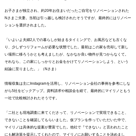
お子さまが独立され、約20年お住まいだったご自宅をリノベーションされた
Nさまご夫妻。当初は引っ越しも検討されたそうですが、最終的にはリノベー
ションを選択されました。
「いよいよ夫婦2人での暮らしが始まるタイミングで、お風呂なども古くな
り、少しずつリフォームが必要な状態でした。最初はこの家を売却して新し
い場所に移ろうかとも考えましたが、なかなか良い物件が見つからなくて。
それなら、この家にしっかりとお金をかけてリノベーションしよう、という
結論に至りました。」（Nさま）
情報収集は主にInstagramを活用し、リノベーション会社の事例を参考にしな
がら5社をピックアップ。資料請求や相談会を経て、最終的にマイリノともう
一社で比較検討されたそうです。
「二社とも現地調査に来てくださって、リノベーションで実現できること、
できないことを確認してもらいました。仮プランを作っていただいた中で、
マイリノは具体的な提案が豊富でした。他社で『できない』と言われたこと
にも解決策を提示してくれたので、マイリノにお願いすることを決めまし