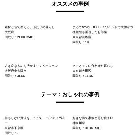
オススメの事例
素材と色で整える、ふたりの暮らし
まるでNYのSOHO？！ワイルドで大胆かつ
大阪府
機能性も重視したお部屋
間取り：2LDK+WIC
東京都渋谷区
間取り：1R
古き良きものを活かすリノベーション
ヒトとモノに合わせた暮らし
大阪府東大阪市
東京都大田区
間取り：3LDK
間取り：1LDK
テーマ：おしゃれの事例
何もしない贅沢を、ここで。ーShizuru鴨川
好きな街で家族と育む住まい
ー
神奈川県
京都市下京区
間取り：3LDK+SIC
間取り：-